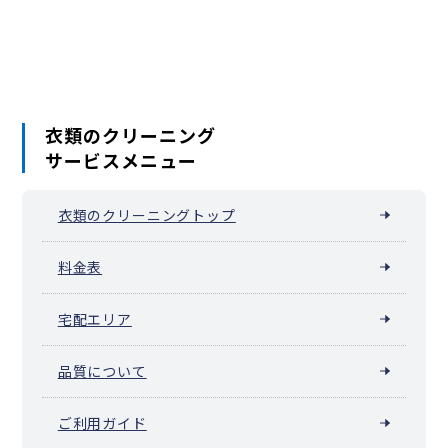
泉佐野市
富田林市
寝屋川市
河内長野市
松原市
大東市
和泉市
箕面市
柏原市
羽曳野市
門真市
摂津市
高石市
藤井寺市
東大阪市
泉南市
四條畷市
交野市
大阪狭山市
阪南市
島本町
豊能町
能勢町
忠岡町
熊取町
田尻町
岬町
太子町
河南町
千早赤阪村
衣類のクリーニング
サービスメニュー
衣類のクリーニングトップ
料金表
宅配エリア
品質について
ご利用ガイド