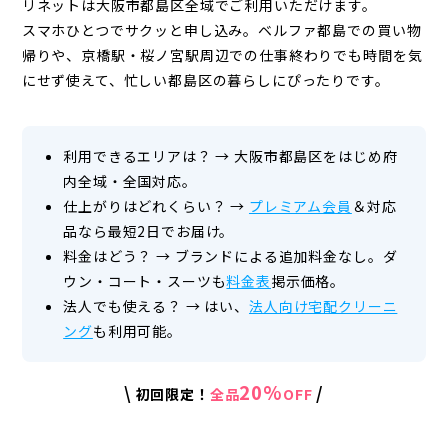
リネットは大阪市都島区全域でご利用いただけます。
スマホひとつでサクッと申し込み。ベルファ都島での買い物
帰りや、京橋駅・桜ノ宮駅周辺での仕事終わりでも時間を気
にせず使えて、
忙しい都島区の暮らしにぴったりです。
利用できるエリアは？
→
大阪市都島区をはじめ府
内全域・全国対応。
仕上がりはどれくらい？
→
プレミアム会員
＆対応
品なら最短2日でお届け。
料金はどう？
→
ブランドによる追加料金なし。ダ
ウン・コート・スーツも
料金表
掲示価格。
法人でも使える？
→
はい、
法人向け宅配クリーニ
ング
も利用可能。
20%
\
/
初回限定！
全品
OFF