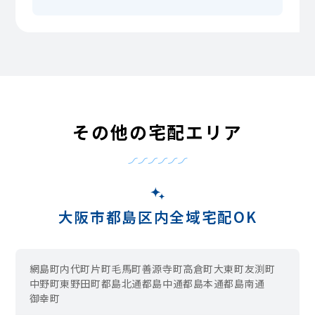
その他の宅配エリア
大阪市都島区内全域宅配OK
網島町
内代町
片町
毛馬町
善源寺町
高倉町
大東町
友渕町
中野町
東野田町
都島北通
都島中通
都島本通
都島南通
御幸町