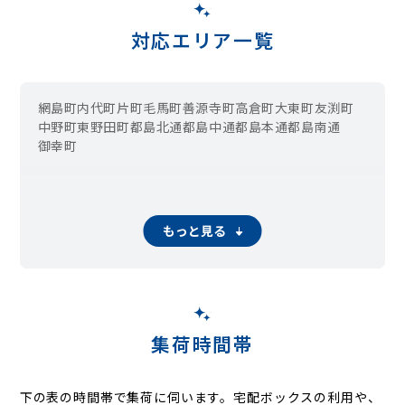
対応エリア一覧
網島町
内代町
片町
毛馬町
善源寺町
高倉町
大東町
友渕町
中野町
東野田町
都島北通
都島中通
都島本通
都島南通
御幸町
もっと見る
集荷時間帯
下の表の時間帯で集荷に伺います。
宅配ボックスの利用や、