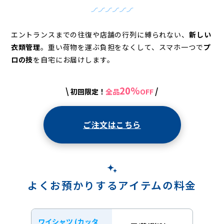
ニ
ン
グ
エントランスまでの往復や店舗の行列に縛られない、
新しい
衣類管理
。
重い荷物を運ぶ負担をなくして、スマホ一つで
プ
-
ロの技
を自宅にお届けします。
Lenet〈リ
ネ
20%
\
/
初回限定！
全品
OFF
ッ
ト〉
ご注文はこちら
よくお預かりするアイテムの料金
ワイシャツ (カッタ