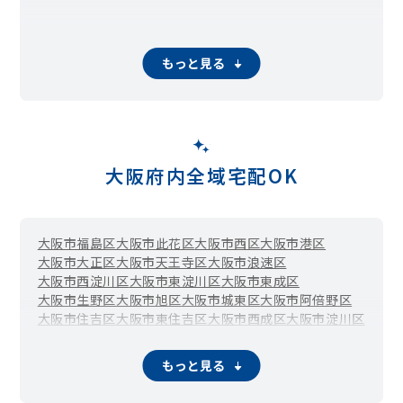
もっと見る
大阪府内全域宅配OK
大阪市福島区
大阪市此花区
大阪市西区
大阪市港区
大阪市大正区
大阪市天王寺区
大阪市浪速区
大阪市西淀川区
大阪市東淀川区
大阪市東成区
大阪市生野区
大阪市旭区
大阪市城東区
大阪市阿倍野区
大阪市住吉区
大阪市東住吉区
大阪市西成区
大阪市淀川区
大阪市鶴見区
大阪市住之江区
大阪市平野区
大阪市北区
大阪市中央区
堺市堺区
堺市中区
堺市東区
堺市西区
もっと見る
堺市南区
堺市北区
堺市美原区
岸和田市
豊中市
池田市
吹田市
泉大津市
高槻市
貝塚市
守口市
枚方市
茨木市
八尾市