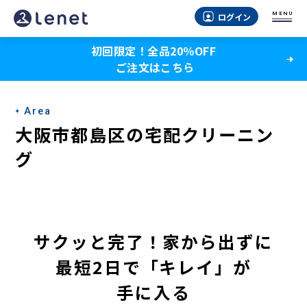
大
MENU
ログイン
阪
初回限定！全品20％OFF
市
ご注文はこちら
都
島
Area
区
大阪市都島区の宅配クリーニン
の
グ
宅
配
ク
サクッと完了！家から出ずに
リ
最短2日で「キレイ」が
ー
手に入る