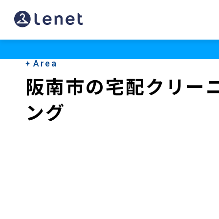
阪
南
市
Area
の
阪南市の宅配クリー
ク
ング
リ
ー
ニ
ン
グ
店