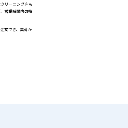
はクリーニング店も
ど、
営業時間内の持
も注文
でき、集荷か