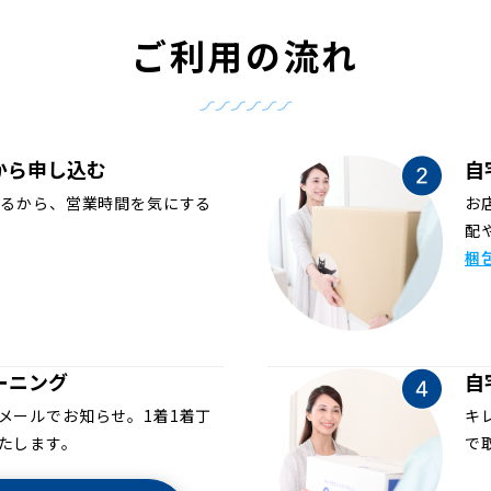
ご利用の流れ
から申し込む
自
めるから、営業時間を気にする
お
配
梱
ーニング
自
メールでお知らせ。1着1着丁
キ
たします。
で