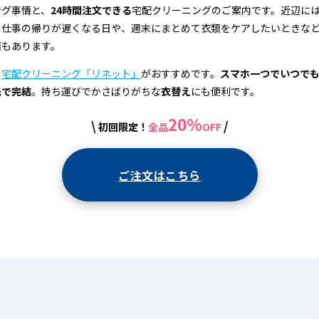
ング事情と、
24時間注文できる
宅配クリーニングのご案内です。近辺に
、仕事の帰りが遅くなる日や、週末にまとめて衣類をケアしたいときな
面もあります。
、
宅配クリーニング「リネット」
がおすすめです。
スマホ一つでいつで
先で完結
。持ち運びでかさばりがちな
衣替え
にも便利です。
20%
\
/
初回限定！
全品
OFF
ご注文はこちら