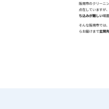
＆
阪南市のクリーニ
点在していますが
宅
ち込みが難しい
場
配
そんな阪南市では
らお届けまで
玄関
ク
リ
ー
ニ
ン
グ