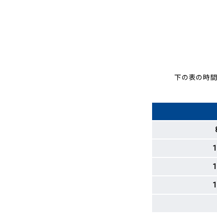
下の表の時間
1
1
1