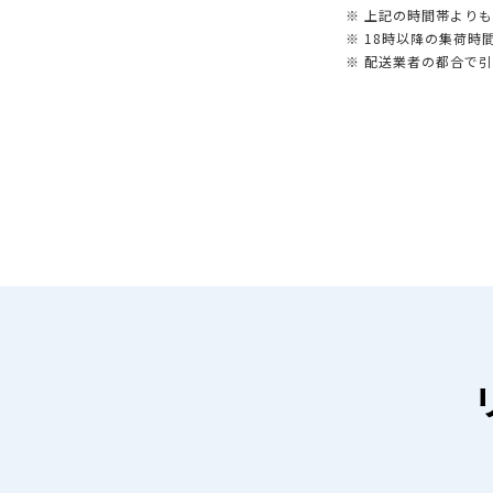
※ 上記の時間帯より
※ 18時以降の集荷
※ 配送業者の都合で