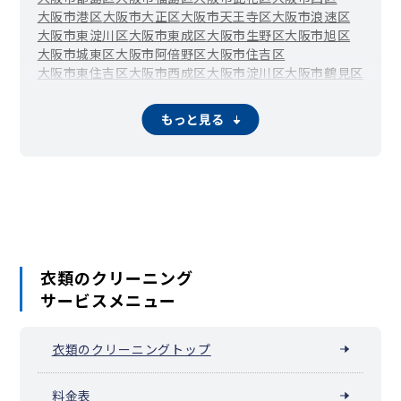
大阪市港区
大阪市大正区
大阪市天王寺区
大阪市浪速区
大阪市東淀川区
大阪市東成区
大阪市生野区
大阪市旭区
大阪市城東区
大阪市阿倍野区
大阪市住吉区
大阪市東住吉区
大阪市西成区
大阪市淀川区
大阪市鶴見区
大阪市住之江区
大阪市平野区
大阪市北区
大阪市中央区
堺市堺区
堺市中区
堺市東区
堺市西区
堺市南区
堺市北区
もっと見る
堺市美原区
岸和田市
豊中市
池田市
吹田市
泉大津市
高槻市
貝塚市
守口市
枚方市
茨木市
八尾市
泉佐野市
富田林市
寝屋川市
河内長野市
松原市
大東市
和泉市
箕面市
柏原市
羽曳野市
門真市
摂津市
高石市
藤井寺市
東大阪市
泉南市
四條畷市
交野市
大阪狭山市
阪南市
島本町
豊能町
能勢町
忠岡町
熊取町
田尻町
岬町
太子町
河南町
千早赤阪村
衣類のクリーニング
サービスメニュー
衣類のクリーニングトップ
料金表