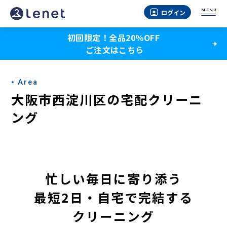
大
MENU
ログイン
阪
初回限定！全品20％OFF
市
ご注文はこちら
西
淀
Area
川
大阪市西淀川区の宅配クリーニ
区
ング
の
宅
配
忙しい毎日に寄り添う
ク
最短2日・自宅で完結する
リ
クリーニング