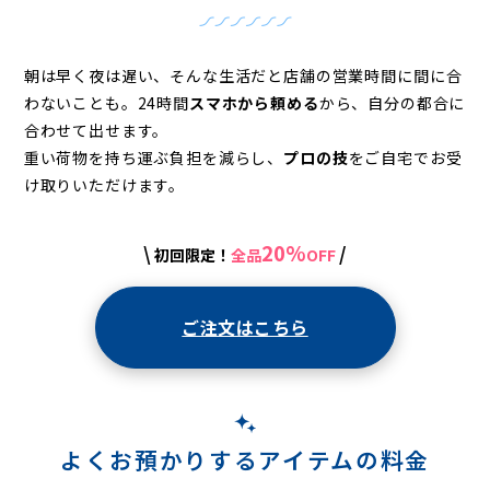
ー
ニ
ン
朝は早く夜は遅い、そんな生活だと店舗の営業時間に間に合
わないことも。
24時間
スマホから頼める
から、自分の都合に
グ
合わせて出せます。
重い荷物を持ち運ぶ負担を減らし、
プロの技
をご自宅でお受
け取りいただけます。
20%
\
/
初回限定！
全品
OFF
ご注文はこちら
よくお預かりするアイテムの料金