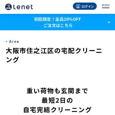
大
MENU
ログイン
阪
初回限定！全品20％OFF
市
ご注文はこちら
住
之
Area
江
大阪市住之江区の宅配クリーニ
区
ング
の
宅
配
重い荷物も玄関まで
ク
最短2日の
リ
自宅完結クリーニング