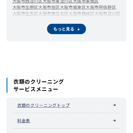
大阪市西淀川区
大阪市東淀川区
大阪市東成区
大阪市生野区
大阪市旭区
大阪市城東区
大阪市阿倍野区
大阪市住吉区
大阪市東住吉区
大阪市西成区
大阪市淀川区
大阪市鶴見区
大阪市平野区
大阪市北区
大阪市中央区
堺市堺区
堺市中区
堺市東区
堺市西区
堺市南区
堺市北区
もっと見る
堺市美原区
岸和田市
豊中市
池田市
吹田市
泉大津市
高槻市
貝塚市
守口市
枚方市
茨木市
八尾市
泉佐野市
富田林市
寝屋川市
河内長野市
松原市
大東市
和泉市
箕面市
柏原市
羽曳野市
門真市
摂津市
高石市
藤井寺市
東大阪市
泉南市
四條畷市
交野市
大阪狭山市
阪南市
島本町
豊能町
能勢町
忠岡町
熊取町
田尻町
岬町
太子町
河南町
千早赤阪村
衣類のクリーニング
サービスメニュー
衣類のクリーニングトップ
料金表