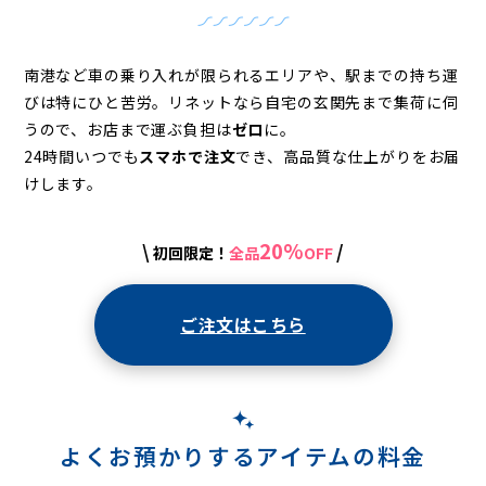
ー
ニ
ン
南港など車の乗り入れが限られるエリアや、駅までの持ち運
びは特にひと苦労。
リネットなら自宅の玄関先まで集荷に伺
グ
うので、お店まで運ぶ負担は
ゼロ
に。
24時間いつでも
スマホで注文
でき、高品質な仕上がりをお届
けします。
20%
\
/
初回限定！
全品
OFF
ご注文はこちら
よくお預かりするアイテムの料金