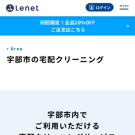
宇
MENU
ログイン
部
初回限定！全品20％OFF
市
ご注文はこちら
の
宅
Area
配
宇部市の宅配クリーニング
ク
リ
ー
ニ
ン
宇部市内で
グ
ご利用いただける