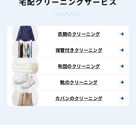
-
宅配クリーニングサービス
Lenet〈リ
ネ
ッ
衣類のクリーニング
ト〉
保管付きクリーニング
布団のクリーニング
靴のクリーニング
カバンのクリーニング