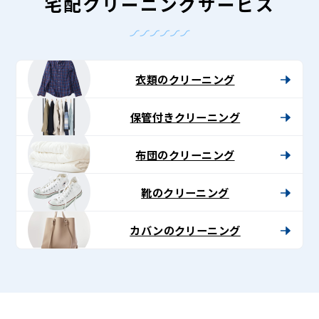
-
宅配クリーニングサービス
Lenet〈リ
ネ
ッ
衣類のクリーニング
ト〉
保管付きクリーニング
布団のクリーニング
靴のクリーニング
カバンのクリーニング