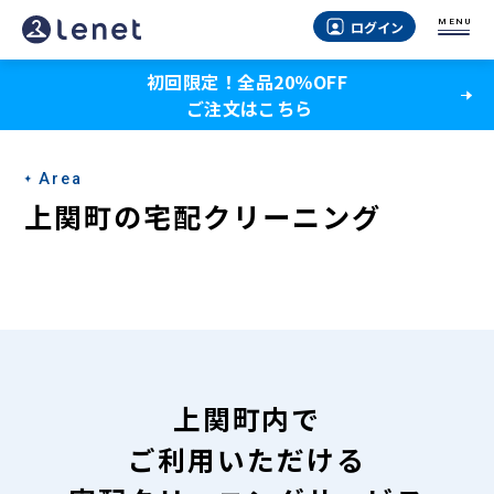
上
MENU
ログイン
関
初回限定！全品20％OFF
町
ご注文はこちら
の
宅
Area
配
上関町の宅配クリーニング
ク
リ
ー
ニ
ン
上関町内で
グ
ご利用いただける