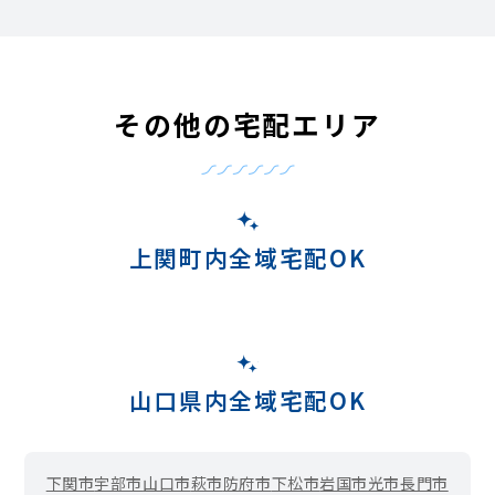
その他の宅配エリア
上関町内全域宅配OK
山口県内全域宅配OK
下関市
宇部市
山口市
萩市
防府市
下松市
岩国市
光市
長門市