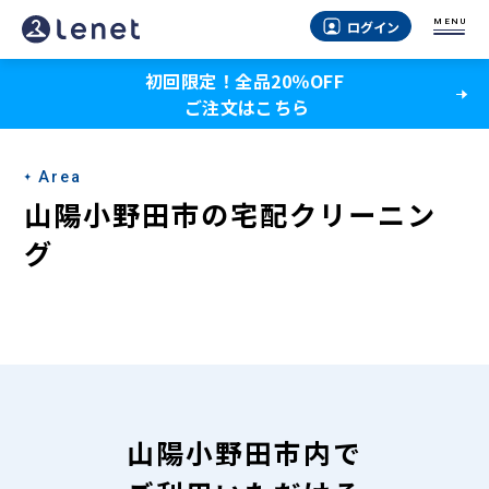
山
MENU
ログイン
陽
初回限定！全品20％OFF
小
ご注文はこちら
野
田
Area
市
山陽小野田市の宅配クリーニン
の
グ
宅
配
ク
リ
ー
山陽小野田市内で