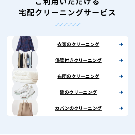
ニ
ご利用いただける
ン
宅配クリーニングサービス
グ
-
Lenet〈リ
衣類のクリーニング
ネ
保管付きクリーニング
ッ
ト〉
布団のクリーニング
靴のクリーニング
カバンのクリーニング