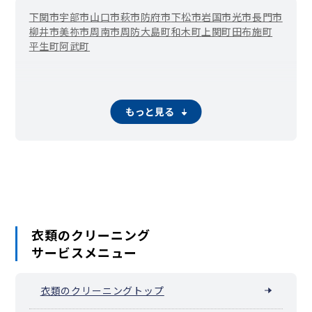
下関市
宇部市
山口市
萩市
防府市
下松市
岩国市
光市
長門市
柳井市
美祢市
周南市
周防大島町
和木町
上関町
田布施町
平生町
阿武町
もっと見る
衣類のクリーニング
サービスメニュー
衣類のクリーニングトップ