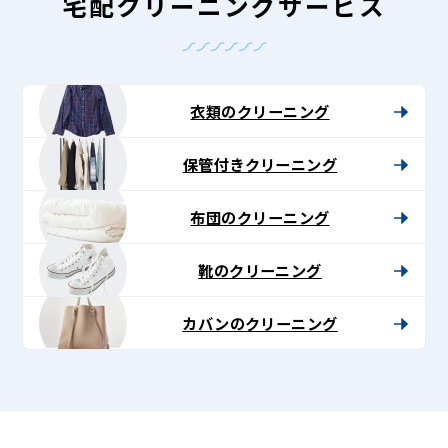
-
宅配クリーニングサービス
Lenet〈リ
ネ
ッ
衣類のクリーニング
ト〉
保管付きクリーニング
布団のクリーニング
靴のクリーニング
カバンのクリーニング