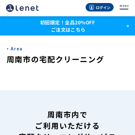
周
MENU
ログイン
南
初回限定！全品20％OFF
市
ご注文はこちら
の
宅
Area
配
周南市の宅配クリーニング
ク
リ
ー
ニ
ン
周南市内で
グ
ご利用いただける