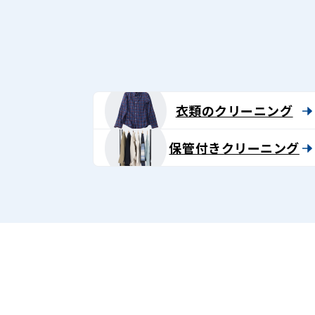
グ
-
Lenet〈リ
ネ
衣類のクリーニング
ッ
保管付きクリーニング
ト〉