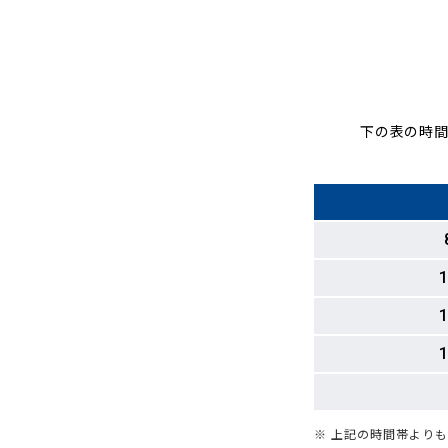
下の表の時間
1
1
1
※ 上記の時間帯より