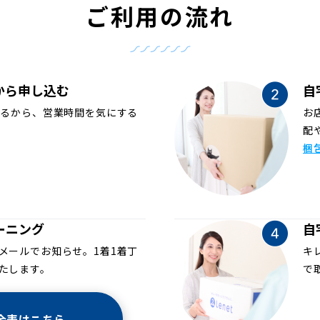
ご利用の流れ
から申し込む
自
めるから、営業時間を気にする
お
配
梱
ーニング
自
メールでお知らせ。1着1着丁
キ
たします。
で
金表はこちら