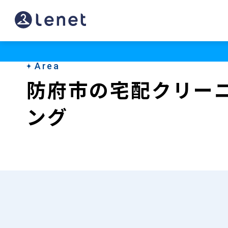
防
府
市
Area
の
防府市の宅配クリー
宅
ング
配
ク
リ
ー
ニ
ン