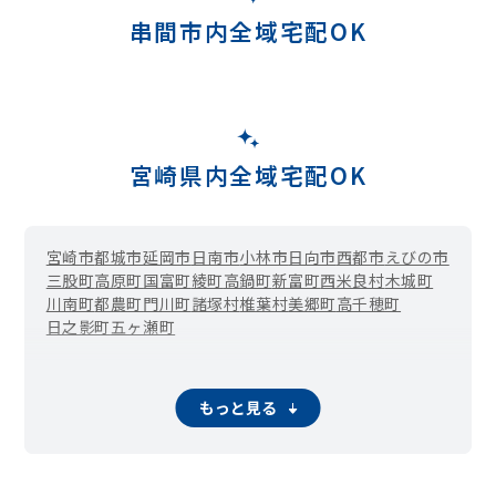
串間市内全域宅配OK
宮崎県内全域宅配OK
宮崎市
都城市
延岡市
日南市
小林市
日向市
西都市
えびの市
三股町
高原町
国富町
綾町
高鍋町
新富町
西米良村
木城町
川南町
都農町
門川町
諸塚村
椎葉村
美郷町
高千穂町
日之影町
五ヶ瀬町
もっと見る