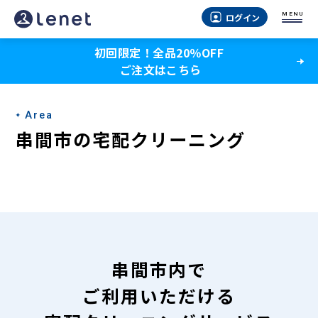
串
MENU
ログイン
間
初回限定！全品20％OFF
市
ご注文はこちら
の
宅
Area
配
串間市の宅配クリーニング
ク
リ
ー
ニ
ン
串間市内で
グ
ご利用いただける