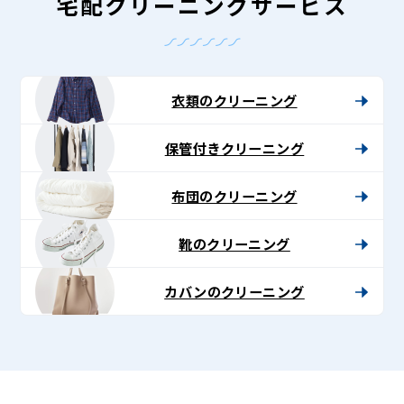
-
宅配クリーニングサービス
Lenet〈リ
ネ
ッ
衣類のクリーニング
ト〉
保管付きクリーニング
布団のクリーニング
靴のクリーニング
カバンのクリーニング