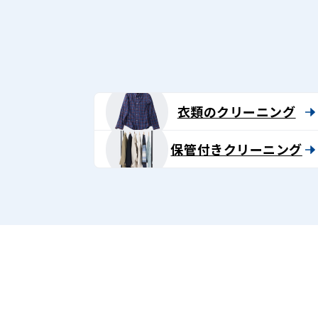
グ
-
Lenet〈リ
ネ
衣類のクリーニング
ッ
保管付きクリーニング
ト〉