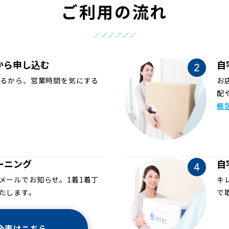
ご利用の流れ
から申し込む
自
めるから、営業時間を気にする
お
配
梱
ーニング
自
メールでお知らせ。1着1着丁
キ
たします。
で
金表はこちら