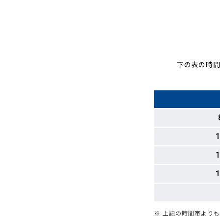
下の表の時間
1
1
1
※ 上記の時間帯より