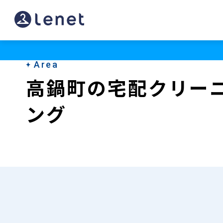
高
鍋
町
Area
の
高鍋町の宅配クリー
宅
ング
配
ク
リ
ー
ニ
ン