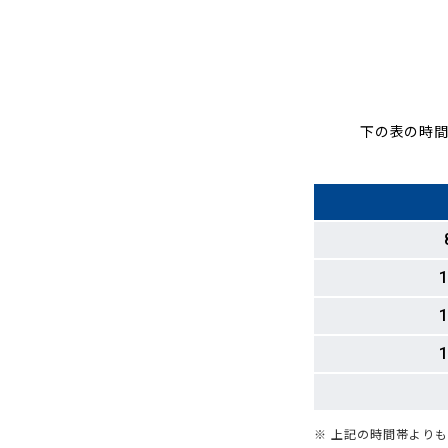
下の表の時間
1
1
1
※ 上記の時間帯より