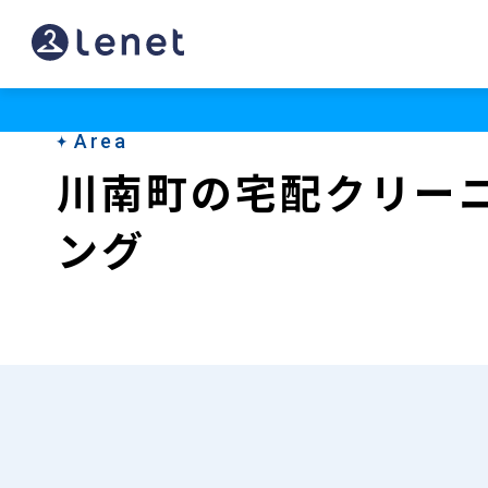
川
南
町
Area
の
川南町の宅配クリー
宅
ング
配
ク
リ
ー
ニ
ン