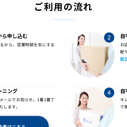
ご利用の流れ
から申し込む
自
めるから、営業時間を気にする
お
配
梱
ーニング
自
メールでお知らせ。1着1着丁
キ
たします。
で
金表はこちら