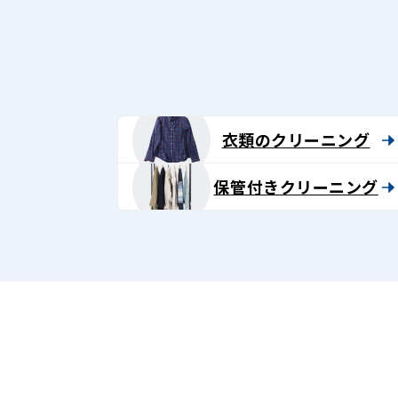
グ
-
Lenet〈リ
ネ
衣類のクリーニング
ッ
保管付きクリーニング
ト〉