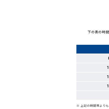
下の表の時間
1
1
1
※ 上記の時間帯より