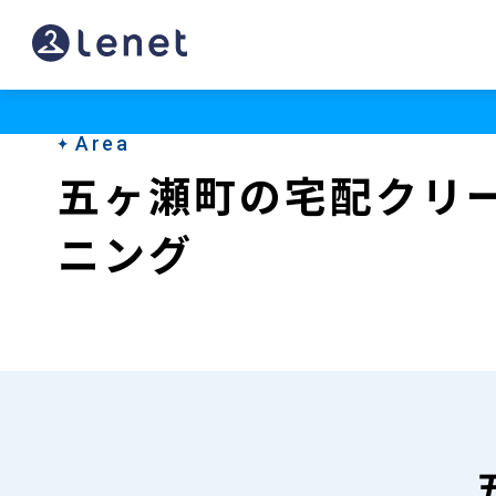
五
ヶ
瀬
Area
町
五ヶ瀬町の宅配クリ
の
ニング
宅
配
ク
リ
ー
ニ