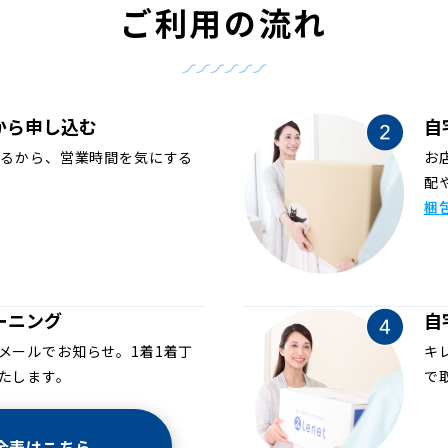
ご利用の流れ
から申し込む
自
めるから、営業時間を気にする
お
配
梱
ーニング
自
メールでお知らせ。1着1着丁
キ
たします。
で
金表はこちら