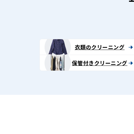
ン
グ
-
Lenet〈リ
衣類のクリーニング
ネ
保管付きクリーニング
ッ
ト〉