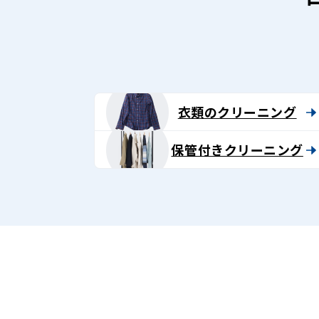
ン
グ
-
Lenet〈リ
衣類のクリーニング
ネ
保管付きクリーニング
ッ
ト〉