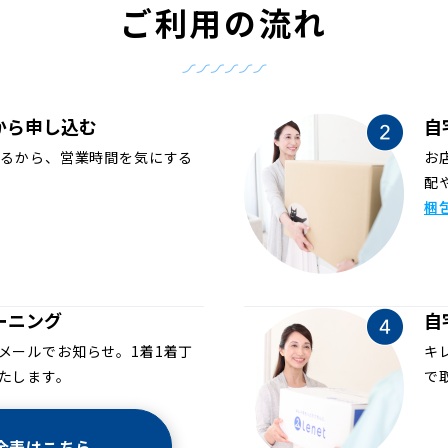
ご利用の流れ
から申し込む
自
めるから、営業時間を気にする
お
配
梱
ーニング
自
メールでお知らせ。1着1着丁
キ
たします。
で
金表はこちら