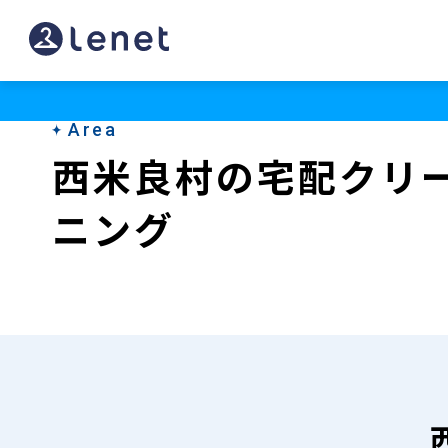
西
米
良
Area
村
西米良村の宅配クリ
の
ニング
宅
配
ク
リ
ー
ニ