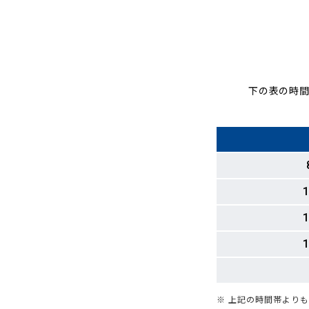
下の表の時間
1
1
1
※ 上記の時間帯より