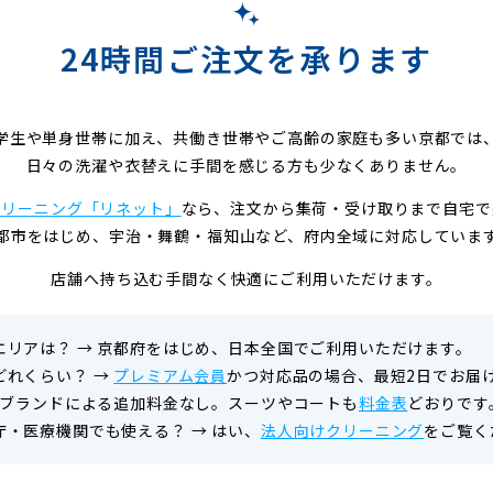
24時間ご注文を承ります
学生や単身世帯に加え、共働き世帯やご高齢の家庭も多い京都では
日々の洗濯や衣替えに手間を感じる方も少なくありません。
クリーニング「リネット」
なら、注文から集荷・受け取りまで自宅で
都市をはじめ、宇治・舞鶴・福知山など、府内全域に対応していま
店舗へ持ち込む手間なく快適にご利用いただけます。
エリアは？
→
京都府をはじめ、日本全国でご利用いただけます。
どれくらい？
→
プレミアム会員
かつ対応品の場合、最短2日でお届
ブランドによる追加料金なし。スーツやコートも
料金表
どおりです
庁・医療機関でも使える？
→
はい、
法人向けクリーニング
をご覧く