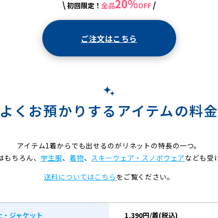
20%
\
/
初回限定！
全品
OFF
ご注文はこちら
よくお預かりするアイテムの料
アイテム1着からでも出せるのがリネットの特長の一つ。
はもちろん、
学生服
、
着物
、
スキーウェア・スノボウェア
なども受
送料についてはこちら
をご覧ください。
上・ジャケット
1,390円/着(税込)