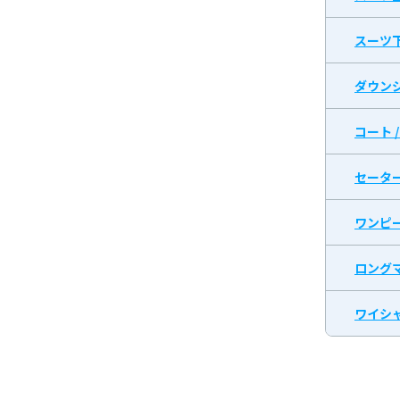
スーツ
ダウン
コート 
セータ
ワンピ
ロング
ワイシャ