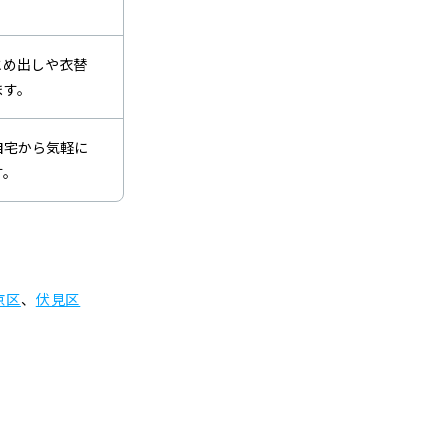
とめ出しや衣替
ます。
自宅から気軽に
す。
京区
、
伏見区