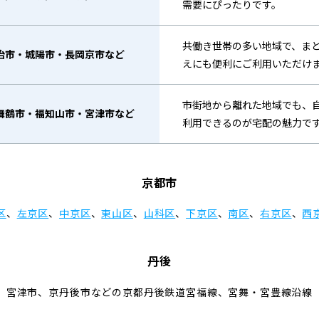
需要にぴったりです。
共働き世帯の多い地域で、ま
治市・城陽市・長岡京市など
えにも便利にご利用いただけ
市街地から離れた地域でも、
舞鶴市・福知山市・宮津市など
利用できるのが宅配の魅力で
京都市
区
、
左京区
、
中京区
、
東山区
、
山科区
、
下京区
、
南区
、
右京区
、
西
丹後
宮津市、京丹後市などの京都丹後鉄道宮福線、宮舞・宮豊線沿線