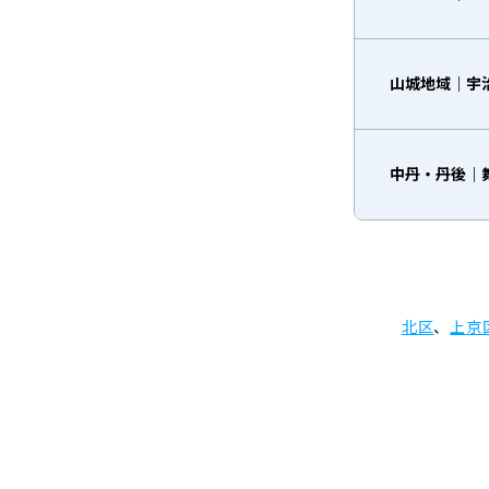
山城地域｜宇
中丹・丹後｜
北区
、
上京