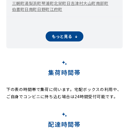
三朝町
湯梨浜町
琴浦町
北栄町
日吉津村
大山町
南部町
伯耆町
日南町
日野町
江府町
もっと見る
集荷時間帯
下の表の時間帯で集荷に伺います。
宅配ボックスの利用や、
ご自身でコンビニに持ち込む場合は24時間受付可能です。
配達時間帯