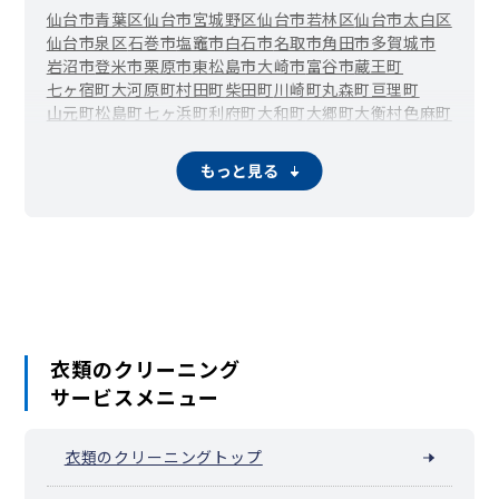
仙台市青葉区
仙台市宮城野区
仙台市若林区
仙台市太白区
仙台市泉区
石巻市
塩竈市
白石市
名取市
角田市
多賀城市
岩沼市
登米市
栗原市
東松島市
大崎市
富谷市
蔵王町
七ヶ宿町
大河原町
村田町
柴田町
川崎町
丸森町
亘理町
山元町
松島町
七ヶ浜町
利府町
大和町
大郷町
大衡村
色麻町
加美町
涌谷町
美里町
女川町
南三陸町
もっと見る
衣類のクリーニング
サービスメニュー
衣類のクリーニングトップ