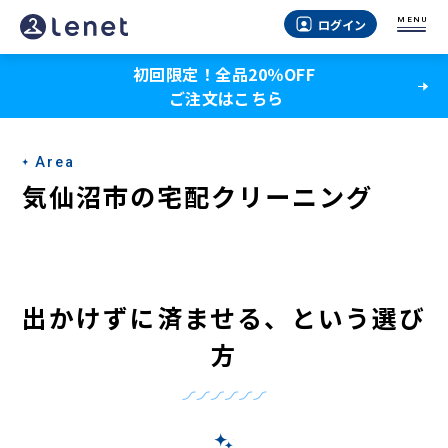
気
MENU
ログイン
仙
初回限定！全品20％OFF
沼
ご注文はこちら
市
の
Area
宅
気仙沼市の宅配クリーニング
配
ク
リ
出かけずに済ませる、という選び
ー
方
ニ
ン