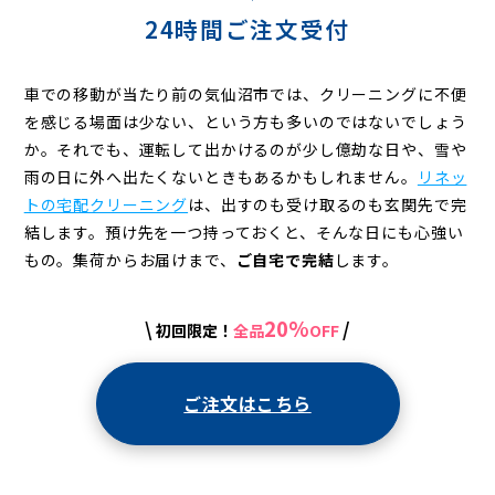
グ
24時間ご注文受付
車での移動が当たり前の気仙沼市では、クリーニングに不便
を感じる場面は少ない、という方も多いのではないでしょう
か。それでも、運転して出かけるのが少し億劫な日や、雪や
雨の日に外へ出たくないときもあるかもしれません。
リネッ
トの宅配クリーニング
は、出すのも受け取るのも玄関先で完
結します。預け先を一つ持っておくと、そんな日にも心強い
もの。集荷からお届けまで、
ご自宅で完結
します。
20%
\
/
初回限定！
全品
OFF
ご注文はこちら