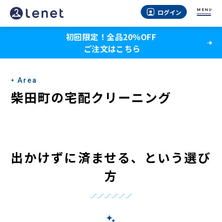
柴
MENU
ログイン
田
初回限定！全品20％OFF
町
ご注文はこちら
の
宅
Area
配
柴田町の宅配クリーニング
ク
リ
ー
出かけずに済ませる、という選び
ニ
方
ン
グ