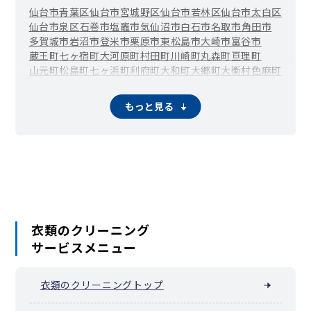
仙台市青葉区
仙台市宮城野区
仙台市若林区
仙台市太白区
仙台市泉区
石巻市
塩竈市
気仙沼市
白石市
名取市
角田市
多賀城市
岩沼市
登米市
栗原市
東松島市
大崎市
富谷市
蔵王町
七ヶ宿町
大河原町
村田町
川崎町
丸森町
亘理町
山元町
松島町
七ヶ浜町
利府町
大和町
大郷町
大衡村
色麻町
加美町
涌谷町
美里町
女川町
南三陸町
もっと見る
衣類のクリーニング
サービスメニュー
衣類のクリーニングトップ