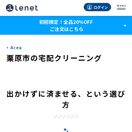
栗
MENU
ログイン
原
初回限定！全品20％OFF
市
ご注文はこちら
の
宅
Area
配
栗原市の宅配クリーニング
ク
リ
ー
出かけずに済ませる、という選び
ニ
方
ン
グ