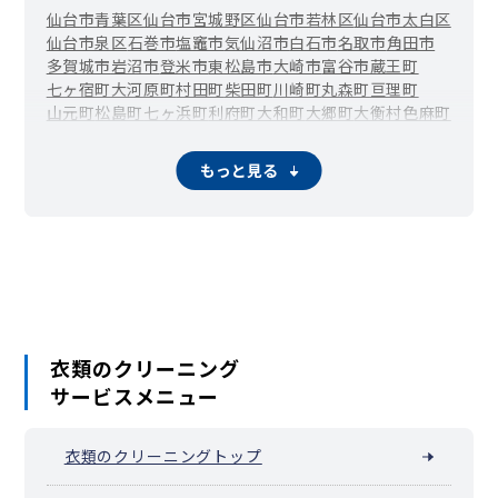
仙台市青葉区
仙台市宮城野区
仙台市若林区
仙台市太白区
仙台市泉区
石巻市
塩竈市
気仙沼市
白石市
名取市
角田市
多賀城市
岩沼市
登米市
東松島市
大崎市
富谷市
蔵王町
七ヶ宿町
大河原町
村田町
柴田町
川崎町
丸森町
亘理町
山元町
松島町
七ヶ浜町
利府町
大和町
大郷町
大衡村
色麻町
加美町
涌谷町
美里町
女川町
南三陸町
もっと見る
衣類のクリーニング
サービスメニュー
衣類のクリーニングトップ