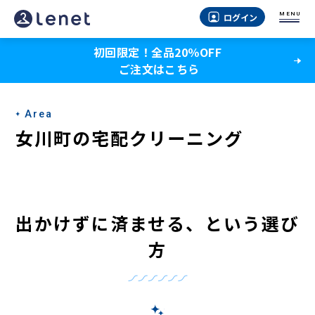
女
MENU
ログイン
川
初回限定！全品20％OFF
町
ご注文はこちら
の
宅
Area
配
女川町の宅配クリーニング
ク
リ
ー
出かけずに済ませる、という選び
ニ
方
ン
グ