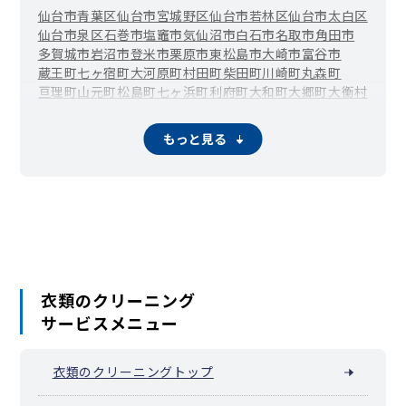
仙台市青葉区
仙台市宮城野区
仙台市若林区
仙台市太白区
仙台市泉区
石巻市
塩竈市
気仙沼市
白石市
名取市
角田市
多賀城市
岩沼市
登米市
栗原市
東松島市
大崎市
富谷市
蔵王町
七ヶ宿町
大河原町
村田町
柴田町
川崎町
丸森町
亘理町
山元町
松島町
七ヶ浜町
利府町
大和町
大郷町
大衡村
色麻町
加美町
涌谷町
美里町
南三陸町
もっと見る
衣類のクリーニング
サービスメニュー
衣類のクリーニングトップ