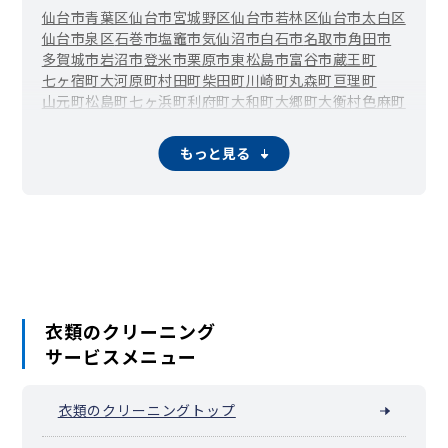
仙台市青葉区
仙台市宮城野区
仙台市若林区
仙台市太白区
仙台市泉区
石巻市
塩竈市
気仙沼市
白石市
名取市
角田市
多賀城市
岩沼市
登米市
栗原市
東松島市
富谷市
蔵王町
七ヶ宿町
大河原町
村田町
柴田町
川崎町
丸森町
亘理町
山元町
松島町
七ヶ浜町
利府町
大和町
大郷町
大衡村
色麻町
加美町
涌谷町
美里町
女川町
南三陸町
もっと見る
衣類のクリーニング
サービスメニュー
衣類のクリーニングトップ