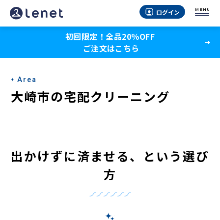
大
MENU
ログイン
崎
初回限定！全品20％OFF
市
ご注文はこちら
の
宅
Area
配
大崎市の宅配クリーニング
ク
リ
ー
出かけずに済ませる、という選び
ニ
方
ン
グ