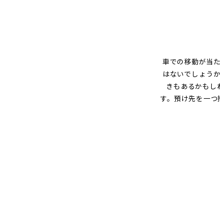
グ
車での移動が当
はないでしょう
きもあるかもし
す。預け先を一つ