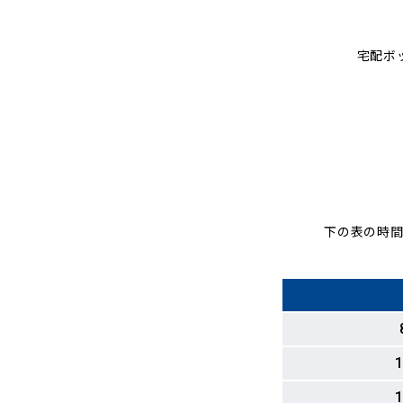
宅配ボ
下の表の時間
1
1