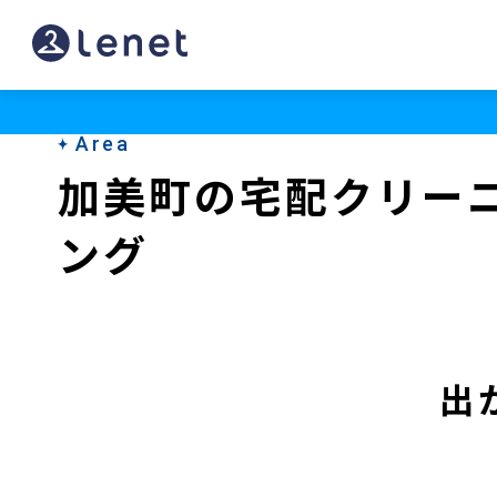
加
美
町
Area
の
加美町の宅配クリー
宅
ング
配
ク
リ
ー
出
ニ
ン