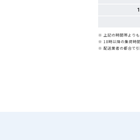
1
※ 上記の時間帯より
※ 18時以降の集荷
※ 配送業者の都合で