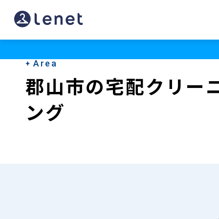
郡
山
市
Area
の
郡山市の宅配クリー
宅
ング
配
ク
リ
ー
ニ
ン