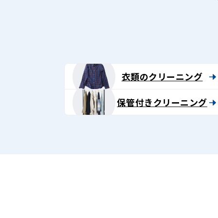
グ
-
Lenet〈リ
ネ
衣類のクリーニング
ッ
保管付きクリーニング
ト〉