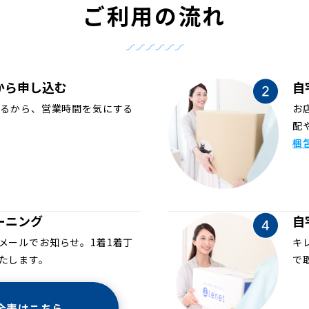
ご利用の流れ
から申し込む
自
めるから、営業時間を気にする
お
配
梱
ーニング
自
メールでお知らせ。1着1着丁
キ
たします。
で
金表はこちら