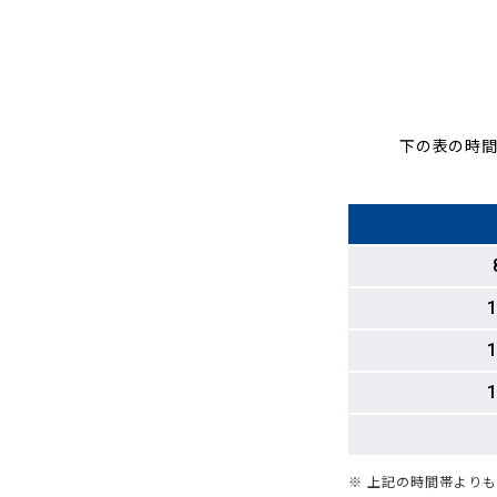
下の表の時間
1
1
1
※ 上記の時間帯より