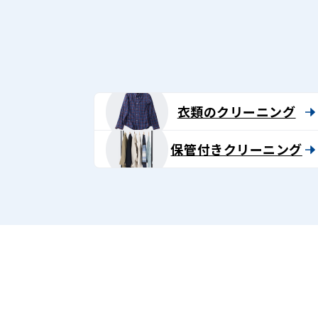
グ
-
Lenet〈リ
ネ
衣類のクリーニング
ッ
保管付きクリーニング
ト〉