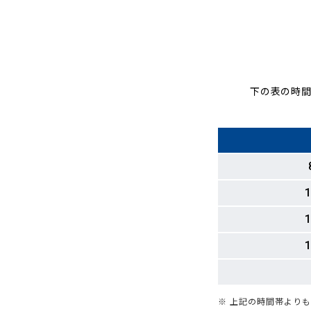
下の表の時間
1
1
1
※ 上記の時間帯より