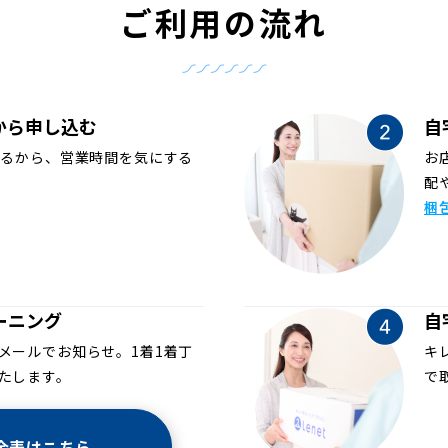
ご利用の流れ
から申し込む
自
めるから、営業時間を気にする
お
配
梱
ーニング
自
メールでお知らせ。1着1着丁
キ
たします。
で
金表はこちら