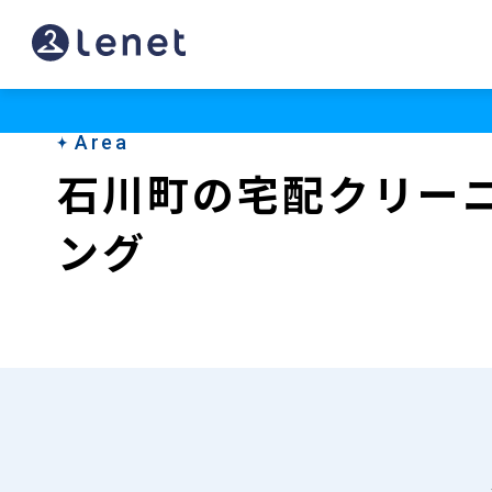
石
川
町
Area
の
石川町の宅配クリー
宅
ング
配
ク
リ
ー
ニ
ン