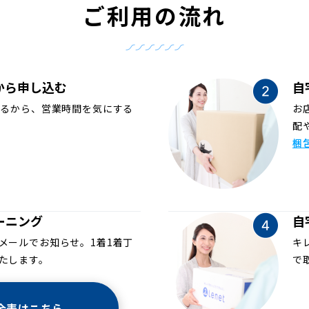
ご利用の流れ
から申し込む
自
めるから、営業時間を気にする
お
配
梱
ーニング
自
メールでお知らせ。1着1着丁
キ
たします。
で
金表はこちら