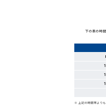
下の表の時間
1
1
1
※ 上記の時間帯より