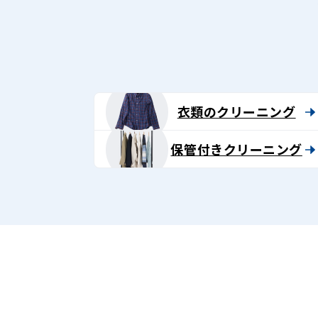
グ
-
Lenet〈リ
ネ
衣類のクリーニング
ッ
保管付きクリーニング
ト〉