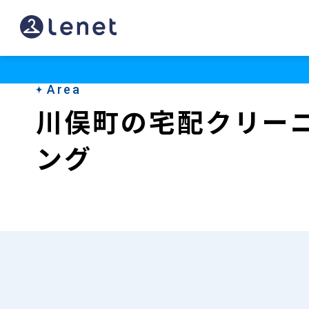
川
俣
町
Area
の
川俣町の宅配クリー
宅
ング
配
ク
リ
ー
ニ
ン