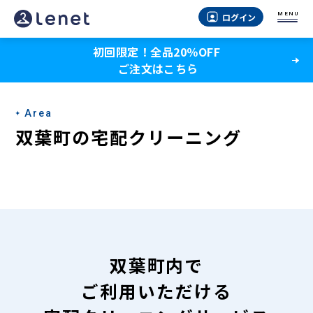
双
MENU
ログイン
葉
初回限定！全品20％OFF
町
ご注文はこちら
の
宅
Area
配
双葉町の宅配クリーニング
ク
リ
ー
ニ
ン
双葉町内で
グ
ご利用いただける