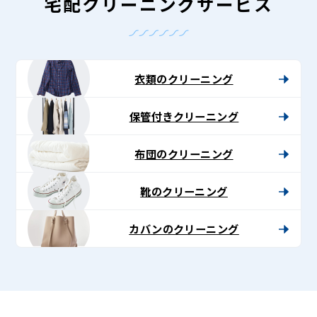
-
宅配クリーニングサービス
Lenet〈リ
ネ
ッ
衣類のクリーニング
ト〉
保管付きクリーニング
布団のクリーニング
靴のクリーニング
カバンのクリーニング