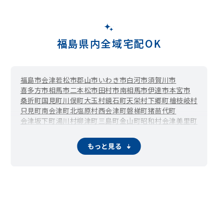
福島県内全域宅配OK
福島市
会津若松市
郡山市
いわき市
白河市
須賀川市
喜多方市
相馬市
二本松市
田村市
南相馬市
伊達市
本宮市
桑折町
国見町
川俣町
大玉村
鏡石町
天栄村
下郷町
檜枝岐村
只見町
南会津町
北塩原村
西会津町
磐梯町
猪苗代町
会津坂下町
湯川村
柳津町
三島町
金山町
昭和村
会津美里町
西郷村
泉崎村
中島村
矢吹町
棚倉町
矢祭町
塙町
鮫川村
石川町
玉川村
平田村
浅川町
古殿町
三春町
小野町
広野町
もっと見る
楢葉町
富岡町
川内村
大熊町
浪江町
葛尾村
新地町
飯舘村