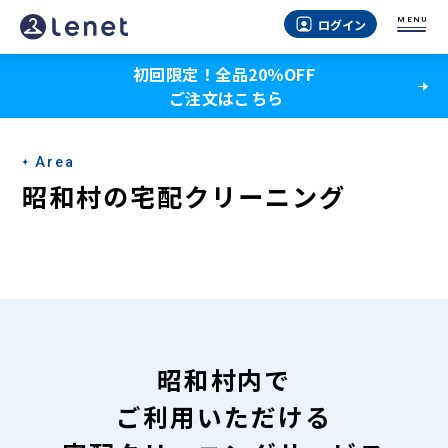
昭
MENU
ログイン
和
初回限定！全品20％OFF
村
ご注文はこちら
の
宅
Area
配
昭和村の宅配クリーニング
ク
リ
ー
ニ
ン
昭和村内で
グ
ご利用いただける