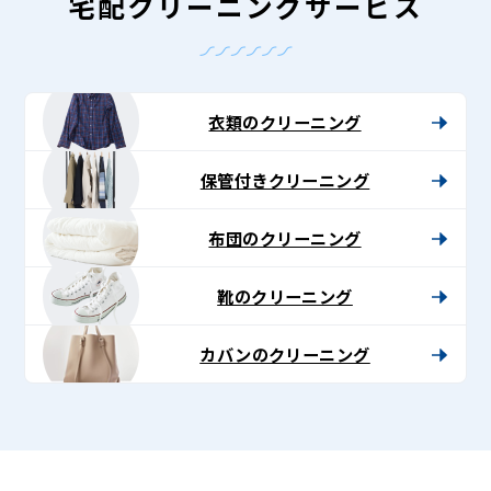
-
宅配クリーニングサービス
Lenet〈リ
ネ
ッ
衣類のクリーニング
ト〉
保管付きクリーニング
布団のクリーニング
靴のクリーニング
カバンのクリーニング