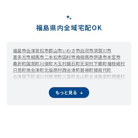
福島県内全域宅配OK
福島市
会津若松市
郡山市
いわき市
白河市
須賀川市
喜多方市
相馬市
二本松市
田村市
南相馬市
伊達市
本宮市
桑折町
国見町
川俣町
大玉村
鏡石町
天栄村
下郷町
檜枝岐村
只見町
南会津町
北塩原村
西会津町
磐梯町
猪苗代町
会津坂下町
湯川村
柳津町
三島町
金山町
会津美里町
西郷村
泉崎村
中島村
矢吹町
棚倉町
矢祭町
塙町
鮫川村
石川町
玉川村
平田村
浅川町
古殿町
三春町
小野町
広野町
楢葉町
もっと見る
富岡町
川内村
大熊町
双葉町
浪江町
葛尾村
新地町
飯舘村