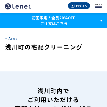
浅
MENU
ログイン
川
初回限定！全品20％OFF
町
ご注文はこちら
の
宅
Area
配
浅川町の宅配クリーニング
ク
リ
ー
ニ
ン
浅川町内で
グ
ご利用いただける