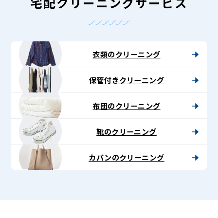
-
宅配クリーニングサービス
Lenet〈リ
ネ
ッ
衣類のクリーニング
ト〉
保管付きクリーニング
布団のクリーニング
靴のクリーニング
カバンのクリーニング