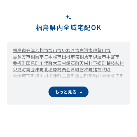
福島県内全域宅配OK
福島市
会津若松市
郡山市
いわき市
白河市
須賀川市
喜多方市
相馬市
二本松市
田村市
南相馬市
伊達市
本宮市
桑折町
国見町
川俣町
大玉村
鏡石町
天栄村
下郷町
檜枝岐村
只見町
南会津町
北塩原村
西会津町
磐梯町
猪苗代町
会津坂下町
湯川村
柳津町
三島町
金山町
昭和村
会津美里町
西郷村
泉崎村
中島村
矢吹町
棚倉町
矢祭町
塙町
鮫川村
石川町
玉川村
平田村
古殿町
三春町
小野町
広野町
楢葉町
もっと見る
富岡町
川内村
大熊町
双葉町
浪江町
葛尾村
新地町
飯舘村