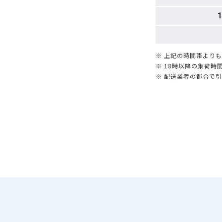
1
※ 上記の時間帯より
※ 18時以降の集荷
※ 配送業者の都合で