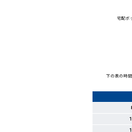
宅配ボ
下の表の時間
1
1