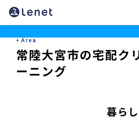
常
陸
大
Area
宮
常陸大宮市の宅配ク
市
ーニング
の
宅
配
ク
暮らし
リ
ー