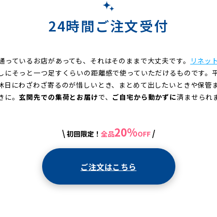
24時間ご注文受付
通っているお店があっても、それはそのままで大丈夫です。
リネッ
しにそっと一つ足すくらいの距離感で使っていただけるものです。
休日にわざわざ寄るのが惜しいとき、まとめて出したいときや保管
きに。
玄関先での集荷とお届け
で、
ご自宅から動かずに
済ませられ
20%
\
/
初回限定！
全品
OFF
ご注文はこちら