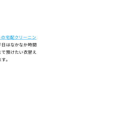
トの宅配クリーニン
平日はなかなか時間
まで預けたい衣替え
ます。