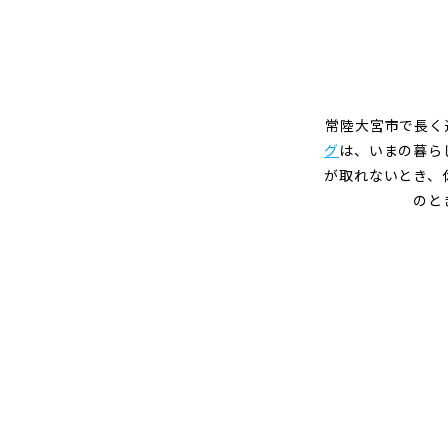
ニ
ン
グ
常陸大宮市で長く
グ
は、いまの暮ら
が取れないとき、
のと