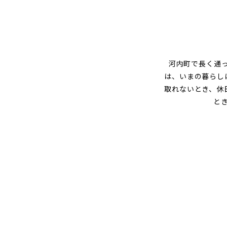
グ
河内町で長く通
は、いまの暮らし
取れないとき、休
と