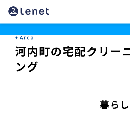
河
内
町
Area
の
河内町の宅配クリー
宅
ング
配
ク
リ
ー
暮らし
ニ
ン