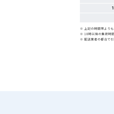
1
※ 上記の時間帯より
※ 18時以降の集荷
※ 配送業者の都合で