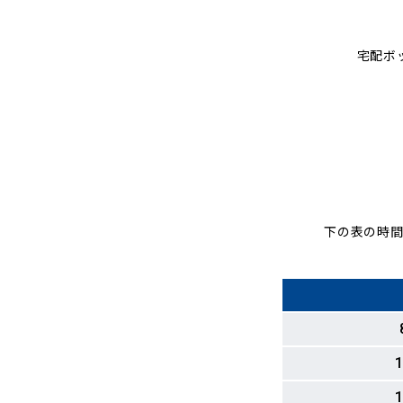
宅配ボ
下の表の時間
1
1