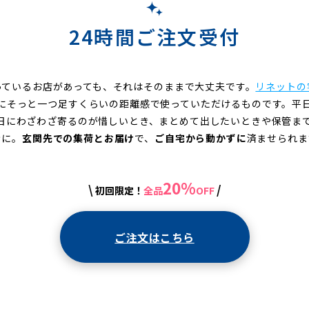
24時間ご注文受付
っているお店があっても、それはそのままで大丈夫です。
リネットの
にそっと一つ足すくらいの距離感で使っていただけるものです。平
日にわざわざ寄るのが惜しいとき、まとめて出したいときや保管ま
きに。
玄関先での集荷とお届け
で、
ご自宅から動かずに
済ませられま
20%
\
/
初回限定！
全品
OFF
ご注文はこちら