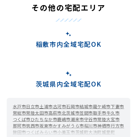
その他の宅配エリア
稲敷市内全域宅配OK
茨城県内全域宅配OK
水戸市
日立市
土浦市
古河市
石岡市
結城市
龍ケ崎市
下妻市
常総市
常陸太田市
高萩市
北茨城市
笠間市
取手市
牛久市
つくば市
ひたちなか市
鹿嶋市
潮来市
守谷市
常陸大宮市
那珂市
筑西市
坂東市
かすみがうら市
桜川市
神栖市
行方市
鉾田市
つくばみらい市
小美玉市
茨城町
大洗町
城里町