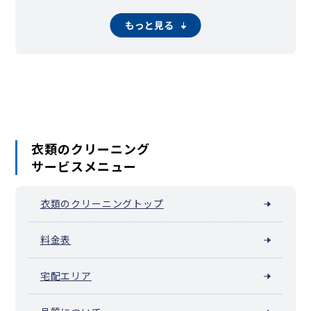
東海村
大子町
美浦村
阿見町
河内町
八千代町
五霞町
境町
利根町
もっと見る
衣類のクリーニング
サービスメニュー
衣類のクリーニングトップ
料金表
宅配エリア