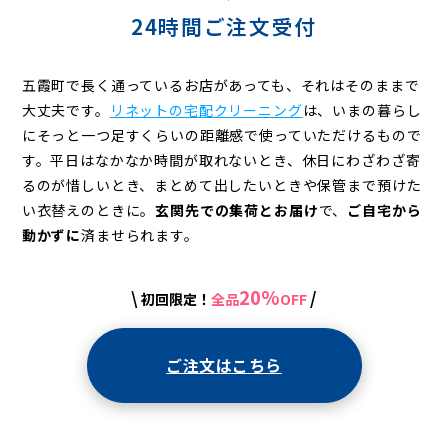
24時間ご注文受付
五霞町で長く通っているお店があっても、それはそのままで
大丈夫です。
リネットの宅配クリーニング
は、いまの暮らし
にそっと一つ足すくらいの距離感で使っていただけるもので
す。平日はなかなか時間が取れないとき、休日にわざわざ寄
るのが惜しいとき、まとめて出したいときや保管まで預けた
い衣替えのときに。
玄関先での集荷とお届け
で、
ご自宅から
動かずに
済ませられます。
20%
\
/
初回限定！
全品
OFF
ご注文はこちら