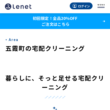
五
MENU
ログイン
霞
初回限定！全品20％OFF
町
ご注文はこちら
の
宅
Area
配
五霞町の宅配クリーニング
ク
リ
ー
暮らしに、そっと足せる宅配クリ
ニ
ーニング
ン
グ