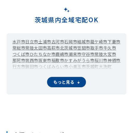
茨城県内全域宅配OK
水戸市
日立市
土浦市
古河市
石岡市
結城市
龍ケ崎市
下妻市
常総市
常陸太田市
高萩市
北茨城市
笠間市
取手市
牛久市
つくば市
ひたちなか市
鹿嶋市
潮来市
守谷市
常陸大宮市
那珂市
筑西市
坂東市
稲敷市
かすみがうら市
桜川市
神栖市
行方市
鉾田市
つくばみらい市
小美玉市
茨城町
大洗町
城里町
東海村
大子町
美浦村
阿見町
河内町
八千代町
境町
利根町
もっと見る