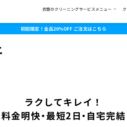
衣類のクリーニングサービスメニュー
ク
初回限定！全品20％OFF
ご注文はこちら
ニ
ラクしてキレイ！
料金明
快・
最短2
日・
自宅完結