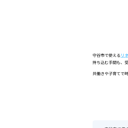
グ
｜
自
宅
で
守谷市で使える
リ
完
持ち込む手間も、
結・
共働きや子育てで
最
短
2
日