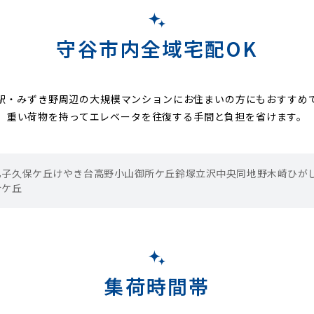
守谷市内全域宅配OK
駅・みずき野周辺の大規模マンションにお住まいの方にもおすすめ
重い荷物を持ってエレベータを往復する手間と負担を省けます。
乙子
久保ケ丘
けやき台
高野
小山
御所ケ丘
鈴塚
立沢
中央
同地
野木崎
ひが
合ケ丘
集荷時間帯