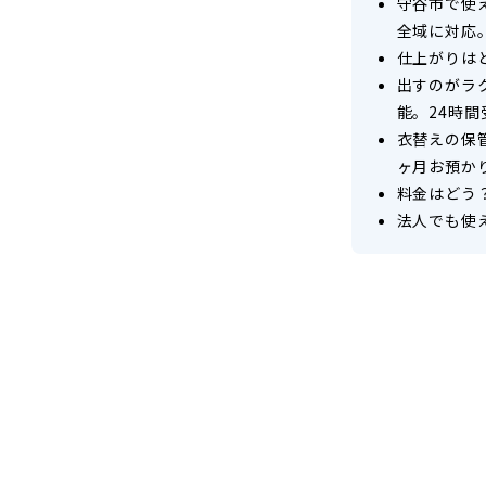
守谷市で使
仕
全域に対応
仕上がりは
上
出すのがラ
げ
能。24時
衣替えの保
ヶ月お預か
料金はどう
法人でも使