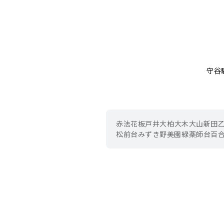
守谷
赤法花
板戸井
大柏
大木
大山新田
松前台
みずき野
美園
緑
薬師台
百