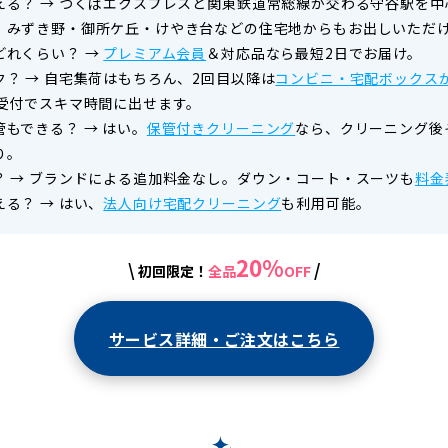
える？
→
つくばエクスプレスと関東鉄道常総線が交わる守谷駅を中
。みずき野・御所ケ丘・けやき台などの住宅地からもお出しいただ
どれくらい？
→
プレミアム会員
＆対応品なら最短2日でお届け。
ク？
→
自宅集荷はもちろん、2回目以降は
コンビニ・宅配ボックス
間受付でスキマ時間に出せます。
管もできる？
→
はい。
保管付きクリーニング
なら、クリーニング後
り。
？
→
ブランドによる追加料金なし。ダウン・コート・スーツも
料金
える？
→
はい、
法人向け宅配クリーニング
も利用可能。
20%
\
/
初回限定！
全品
OFF
サービス詳細・ご注文はこちら