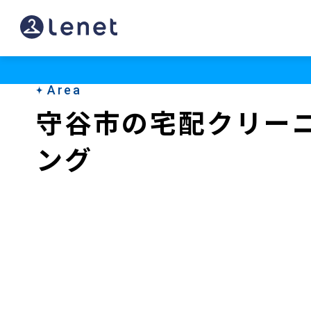
守
谷
市
Area
の
守谷市の宅配クリー
宅
ング
配
ク
リ
ー
ニ
ン