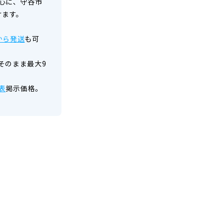
心に、守谷市
けます。
から発送
も可
そのまま最大9
表
掲示価格。