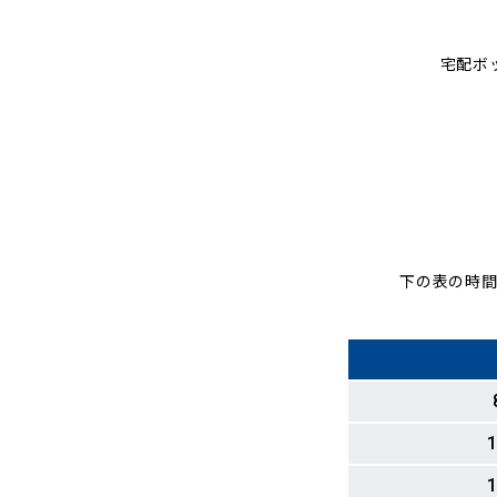
宅配ボ
下の表の時間
1
1