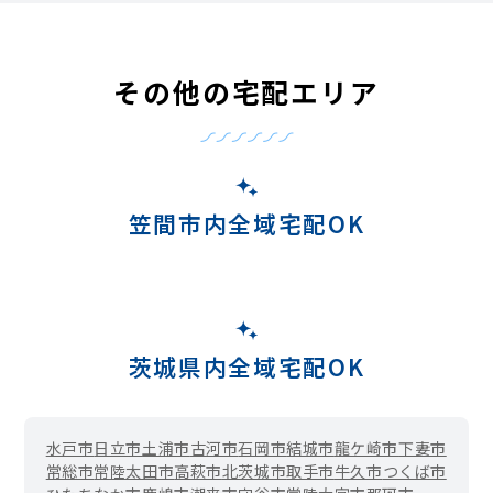
その他の宅配エリア
笠間市内全域宅配OK
茨城県内全域宅配OK
水戸市
日立市
土浦市
古河市
石岡市
結城市
龍ケ崎市
下妻市
常総市
常陸太田市
高萩市
北茨城市
取手市
牛久市
つくば市