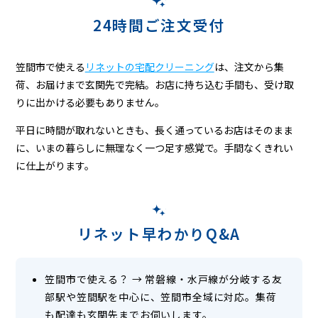
｜
持
24時間ご注文受付
ち
笠間市で使える
リネットの宅配クリーニング
は、注文から集
込
荷、お届けまで玄関先で完結。お店に持ち込む手間も、受け取
み
りに出かける必要もありません。
不
平日に時間が取れないときも、長く通っているお店はそのまま
要・
に、いまの暮らしに無理なく一つ足す感覚で。手間なくきれい
に仕上がります。
最
短
2
リネット早わかりQ&A
日
笠間市で使える？
→
常磐線・水戸線が分岐する友
部駅や笠間駅を中心に、笠間市全域に対応。集荷
も配達も玄関先までお伺いします。