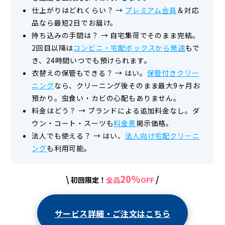
仕上がりはどれくらい？
→
プレミアム会員
＆対応
品なら最短2日でお届け。
持ち込みの手間は？
→
自宅集荷でそのまま完結。
2回目以降は
コンビニ・宅配ボックスから発送
もで
き、24時間いつでも預けられます。
衣替えの保管もできる？
→
はい。
保管付きクリー
ニング
なら、クリーニング後そのまま最大9ヶ月お
預かり。虫食い・カビの心配もありません。
料金はどう？
→
ブランドによる追加料金なし。ダ
ウン・コート・スーツも
料金表
掲示価格。
法人でも使える？
→
はい、
法人向け宅配クリーニ
ング
も利用可能。
20%
\
/
初回限定！
全品
OFF
サービス詳細・ご注文はこちら