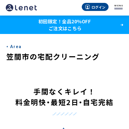
笠
MENU
ログイン
間
初回限定！全品20％OFF
市
ご注文はこちら
の
宅
Area
配
笠間市の宅配クリーニング
ク
リ
ー
手間なくキレイ！
ニ
料金明
快・
最短2
日・
自宅完結
ン
グ