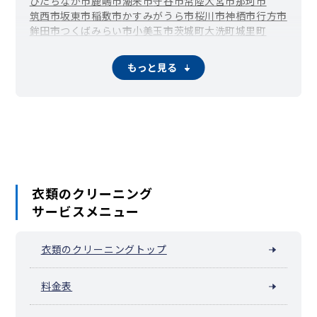
ひたちなか市
鹿嶋市
潮来市
守谷市
常陸大宮市
那珂市
筑西市
坂東市
稲敷市
かすみがうら市
桜川市
神栖市
行方市
鉾田市
つくばみらい市
小美玉市
茨城町
大洗町
城里町
東海村
大子町
美浦村
阿見町
河内町
八千代町
五霞町
境町
利根町
もっと見る
衣類のクリーニング
サービスメニュー
衣類のクリーニングトップ
料金表