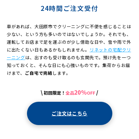
グ
24時間ご注文受付
車があれば、大田原市でクリーニングに不便を感じることは
少ない、という方も多いのではないでしょうか。それでも、
運転してお店まで足を運ぶのが少し億劫な日や、雪や雨で外
に出たくない日もあるかもしれません。
リネットの宅配クリ
ーニング
は、出すのも受け取るのも玄関先で。預け先を一つ
知っておくと、そんな日にも心強いものです。集荷からお届
けまで、
ご自宅で完結
します。
20%
\
/
初回限定！
全品
OFF
ご注文はこちら