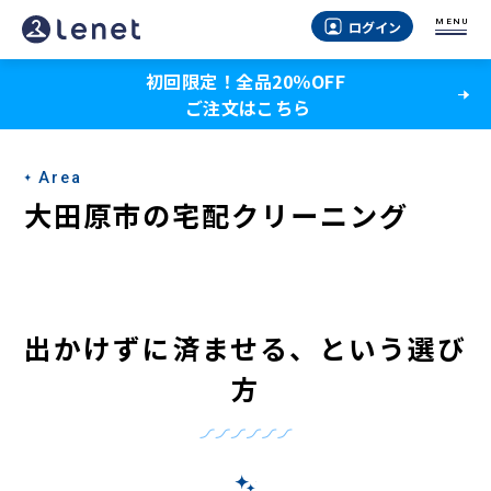
大
MENU
ログイン
田
初回限定！全品20％OFF
原
ご注文はこちら
市
の
Area
宅
大田原市の宅配クリーニング
配
ク
リ
出かけずに済ませる、という選び
ー
方
ニ
ン