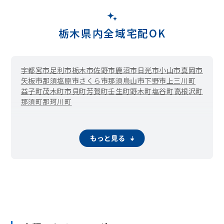
栃木県内全域宅配OK
宇都宮市
足利市
栃木市
佐野市
鹿沼市
日光市
小山市
真岡市
矢板市
那須塩原市
さくら市
那須烏山市
下野市
上三川町
益子町
茂木町
市貝町
芳賀町
壬生町
野木町
塩谷町
高根沢町
那須町
那珂川町
もっと見る