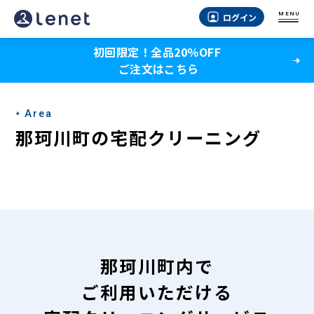
那
MENU
ログイン
珂
初回限定！全品20％OFF
川
ご注文はこちら
町
の
Area
宅
那珂川町の宅配クリーニング
配
ク
リ
ー
ニ
那珂川町内で
ン
ご利用いただける