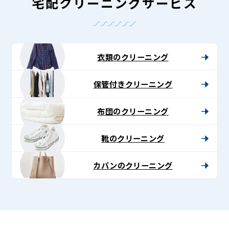
グ
宅配クリーニングサービス
-
Lenet〈リ
ネ
衣類のクリーニング
ッ
保管付きクリーニング
ト〉
布団のクリーニング
靴のクリーニング
カバンのクリーニング