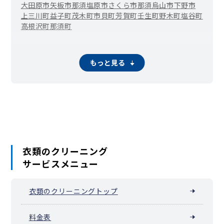
大田原市
矢板市
那須塩原市
さくら市
那須烏山市
下野市
上三川町
益子町
茂木町
市貝町
芳賀町
壬生町
野木町
塩谷町
高根沢町
那須町
もっと見る
衣類のクリーニング
サービスメニュー
衣類のクリーニングトップ
料金表