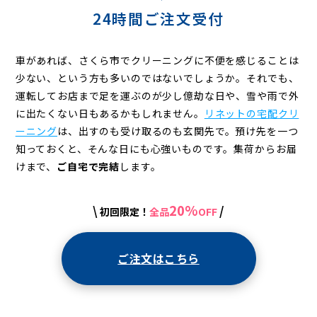
グ
24時間ご注文受付
車があれば、さくら市でクリーニングに不便を感じることは
少ない、という方も多いのではないでしょうか。それでも、
運転してお店まで足を運ぶのが少し億劫な日や、雪や雨で外
に出たくない日もあるかもしれません。
リネットの宅配クリ
ーニング
は、出すのも受け取るのも玄関先で。預け先を一つ
知っておくと、そんな日にも心強いものです。集荷からお届
けまで、
ご自宅で完結
します。
20%
\
/
初回限定！
全品
OFF
ご注文はこちら