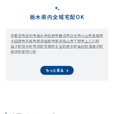
栃木県内全域宅配OK
宇都宮市
足利市
栃木市
佐野市
鹿沼市
日光市
小山市
真岡市
大田原市
矢板市
那須塩原市
那須烏山市
下野市
上三川町
益子町
茂木町
市貝町
芳賀町
壬生町
野木町
塩谷町
高根沢町
那須町
那珂川町
もっと見る