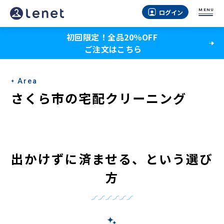
さ
MENU
ログイン
く
初回限定！全品20％OFF
ら
ご注文はこちら
市
の
Area
宅
さくら市の宅配クリーニング
配
ク
リ
出かけずに済ませる、という選び
ー
方
ニ
ン