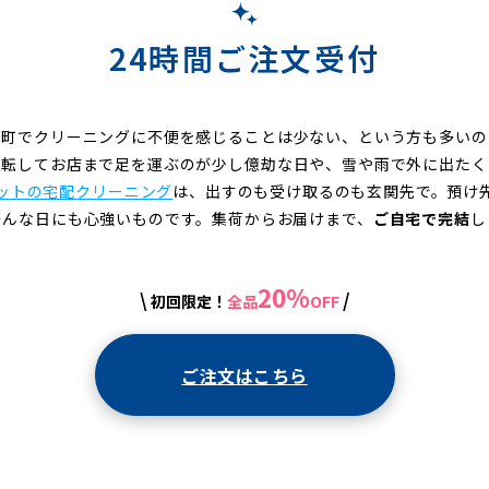
24時間ご注文受付
須町でクリーニングに不便を感じることは少ない、という方も多いの
運転してお店まで足を運ぶのが少し億劫な日や、雪や雨で外に出たく
ットの宅配クリーニング
は、出すのも受け取るのも玄関先で。預け
そんな日にも心強いものです。集荷からお届けまで、
ご自宅で完結
し
20%
\
/
初回限定！
全品
OFF
ご注文はこちら