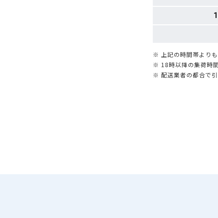
1
※ 上記の時間帯より
※ 18時以降の集荷
※ 配送業者の都合で