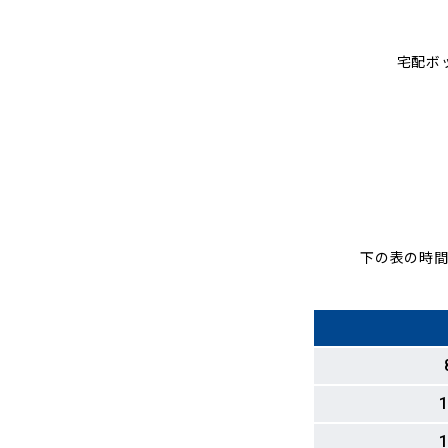
宅配ボ
下の表の時間
1
1