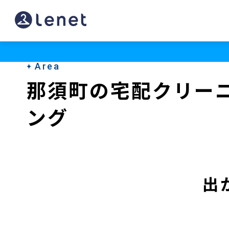
那
須
町
Area
の
那須町の宅配クリー
宅
ング
配
ク
リ
ー
出
ニ
ン