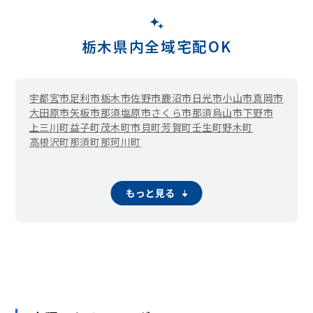
栃木県内全域宅配OK
宇都宮市
足利市
栃木市
佐野市
鹿沼市
日光市
小山市
真岡市
大田原市
矢板市
那須塩原市
さくら市
那須烏山市
下野市
上三川町
益子町
茂木町
市貝町
芳賀町
壬生町
野木町
高根沢町
那須町
那珂川町
もっと見る