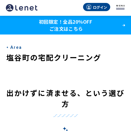
塩
MENU
ログイン
谷
初回限定！全品20％OFF
町
ご注文はこちら
の
宅
Area
配
塩谷町の宅配クリーニング
ク
リ
ー
出かけずに済ませる、という選び
ニ
方
ン
グ