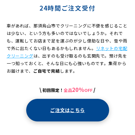
ン
24時間ご注文受付
グ
車があれば、那須烏山市でクリーニングに不便を感じること
は少ない、という方も多いのではないでしょうか。それで
も、運転してお店まで足を運ぶのが少し億劫な日や、雪や雨
で外に出たくない日もあるかもしれません。
リネットの宅配
クリーニング
は、出すのも受け取るのも玄関先で。預け先を
一つ知っておくと、そんな日にも心強いものです。集荷から
お届けまで、
ご自宅で完結
します。
20%
\
/
初回限定！
全品
OFF
ご注文はこちら