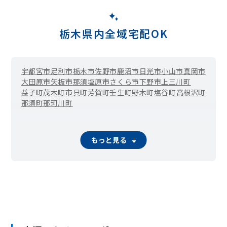
栃木県内全域宅配OK
宇都宮市
足利市
栃木市
佐野市
鹿沼市
日光市
小山市
真岡市
大田原市
矢板市
那須塩原市
さくら市
下野市
上三川町
益子町
茂木町
市貝町
芳賀町
壬生町
野木町
塩谷町
高根沢町
那須町
那珂川町
もっと見る