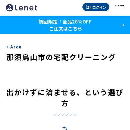
那
MENU
ログイン
須
初回限定！全品20％OFF
烏
ご注文はこちら
山
市
Area
の
那須烏山市の宅配クリーニング
宅
配
ク
出かけずに済ませる、という選び
リ
方
ー
ニ