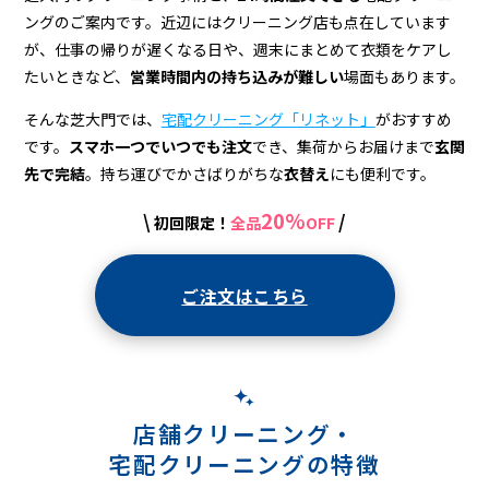
宅
ングのご案内です。近辺にはクリーニング店も点在しています
配
が、仕事の帰りが遅くなる日や、週末にまとめて衣類をケアし
ク
たいときなど、
営業時間内の持ち込みが難しい
場面もあります。
リ
そんな芝大門では、
宅配クリーニング「リネット」
がおすすめ
です。
スマホ一つでいつでも注文
でき、集荷からお届けまで
玄関
ー
先で完結
。持ち運びでかさばりがちな
衣替え
にも便利です。
ニ
20%
\
/
初回限定！
全品
OFF
ン
グ
ご注文はこちら
店舗クリーニング・
宅配クリーニングの特徴