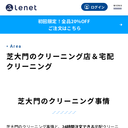
芝
MENU
ログイン
大
初回限定！全品20％OFF
門
ご注文はこちら
の
ク
Area
リ
芝大門のクリーニング店＆宅配
ー
クリーニング
ニ
ン
グ
芝大門のクリーニング事情
店
＆
芝大門のクリーニング事情と、
24時間注文できる
宅配クリーニ