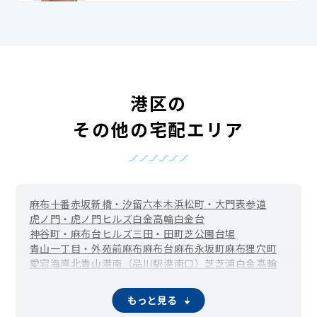
港区の
その他の宅配エリア
麻布十番
赤坂
新橋・汐留
六本木
浜松町・大門
表参道
虎ノ門・虎ノ門ヒルズ
白金高輪
白金台
神谷町・麻布台ヒルズ
三田・田町
芝公園
台場
青山一丁目・外苑前
麻布
麻布台
麻布永坂町
麻布狸穴町
愛宕
海岸
北青山
港南（品川駅港南口）
芝
芝浦
白金
高輪
西麻布
西新橋
東麻布
東新橋
南青山
南麻布（広尾駅周辺）
元赤坂
元麻布
もっと見る