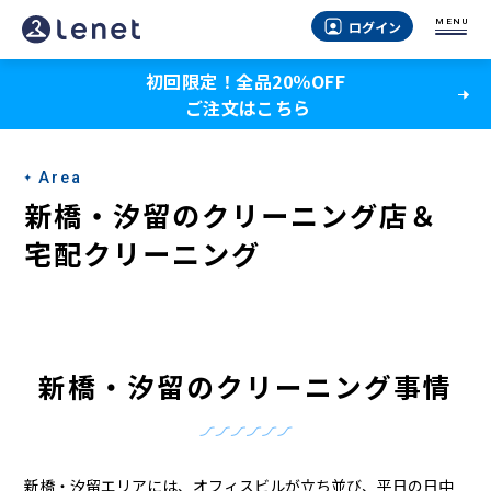
新
MENU
ログイン
橋・
初回限定！全品20％OFF
汐
ご注文はこちら
留
の
Area
ク
新橋・汐留のクリーニング店＆
リ
宅配クリーニング
ー
ニ
ン
新橋・汐留のクリーニング事情
グ
店
新橋・汐留エリアには、オフィスビルが立ち並び、平日の日中