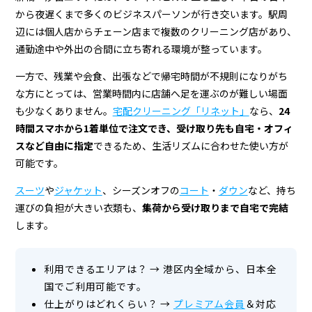
＆
から夜遅くまで多くのビジネスパーソンが行き交います。駅周
宅
辺には個人店からチェーン店まで複数のクリーニング店があり、
配
通勤途中や外出の合間に立ち寄れる環境が整っています。
ク
一方で、残業や会食、出張などで帰宅時間が不規則になりがち
な方にとっては、営業時間内に店舗へ足を運ぶのが難しい場面
リ
も少なくありません。
宅配クリーニング「リネット」
なら、
24
ー
時間スマホから1着単位で注文でき、受け取り先も自宅・オフィ
ニ
スなど自由に指定
できるため、生活リズムに合わせた使い方が
可能です。
ン
スーツ
や
ジャケット
、シーズンオフの
コート
・
ダウン
など、持ち
グ
運びの負担が大きい衣類も、
集荷から受け取りまで自宅で完結
します。
利用できるエリアは？
→
港区内全域から、日本全
国でご利用可能です。
仕上がりはどれくらい？
→
プレミアム会員
＆対応