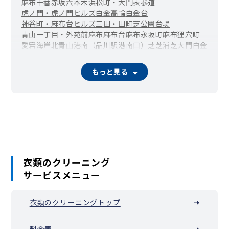
麻布十番
赤坂
六本木
浜松町・大門
表参道
虎ノ門・虎ノ門ヒルズ
白金高輪
白金台
神谷町・麻布台ヒルズ
三田・田町
芝公園
台場
青山一丁目・外苑前
麻布
麻布台
麻布永坂町
麻布狸穴町
愛宕
海岸
北青山
港南（品川駅港南口）
芝
芝浦
芝大門
白金
高輪
西麻布
西新橋
東麻布
東新橋
南青山
南麻布（広尾駅周辺）
元赤坂
元麻布
もっと見る
衣類のクリーニング
サービスメニュー
衣類のクリーニングトップ