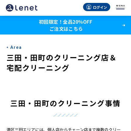
三
MENU
ログイン
田・
初回限定！全品20％OFF
田
ご注文はこちら
町
の
Area
ク
三田・田町のクリーニング店＆
リ
宅配クリーニング
ー
ニ
ン
三田・田町のクリーニング事情
グ
店
港区三田エリアには、個人店からチェーン店まで複数のクリー