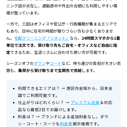
＆
ニング店が点在し、通勤途中や外出の合間にも利用しやすい環
宅
境が整っています。
配
一方で、三田はオフィスや官公庁・行政機関が集まるエリアで
ク
もあり、日中に在宅の時間が取りづらい方も少なくありませ
ん。
宅配クリーニング「リネット」
なら、
24時間スマホから1着
リ
単位で注文でき、受け取り先もご自宅・オフィスなど自由に指
ー
定
できるため、生活リズムに合わせた使い方が可能です。
ニ
シーズンオフの
ダウン
や
コート
など、持ち運びの負担が大きい衣
ン
類も、
集荷から受け取りまで玄関先で完結
します。
グ
利用できるエリアは？
→
港区内全域から、日本全
国でご利用可能です。
仕上がりはどれくらい？
→
プレミアム会員
＆対応
品なら最短2日でお届けします。
料金は？
→
ブランドによる追加料金なし。ダウ
ン・コート・スーツも
料金表
掲示価格です。