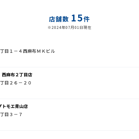
15
店舗数
件
※2024年07月01日現在
丁目１－４西麻布ＭＫビル
 西麻布２丁目店
丁目２６－２０
プトモエ青山店
丁目３－７