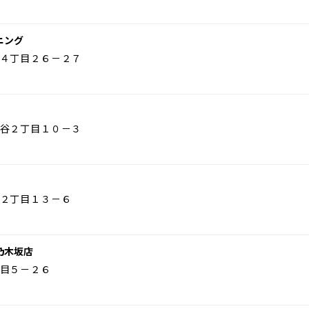
ニング
４丁目２６－２７
谷２丁目１０－３
２丁目１３－６
乃木坂店
目５－２６