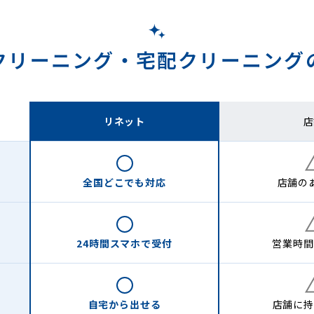
クリーニング・
宅配クリーニング
リネット
店
全国どこでも
対応
店舗の
24時間
スマホで受付
営業時間
自宅から
出せる
店舗に
持