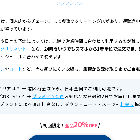
には、個人店からチェーン店まで複数のクリーニング店があり、通勤途
境が整っています。
合や日々の予定によっては、店舗の営業時間に合わせて利用するのが難
ング「リネット」
なら、
24時間いつでもスマホから1着単位で注文でき
スケジュールに合わせて使えます。
ウン
や
コート
など、持ち運びにくい衣類も、
集荷から受け取りまでご自宅
エリアは？
→
港区内全域から、日本全国でご利用可能です。
どれくらい？
→
プレミアム会員
＆対応品なら最短2日でお届けしま
ブランドによる追加料金なし。ダウン・コート・スーツも
料金表
掲
20%
\
/
初回限定！
全品
OFF