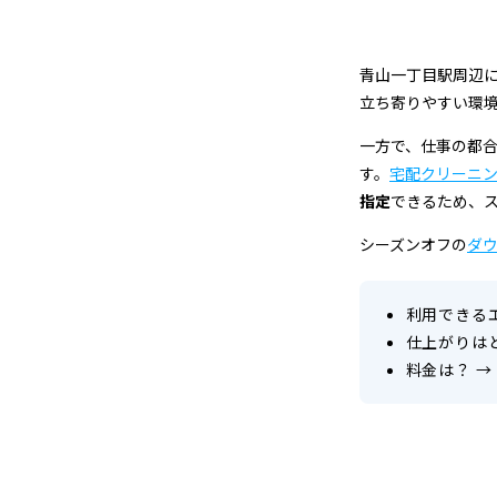
ー
ニ
青山一丁目駅周辺
ン
立ち寄りやすい環
一方で、仕事の都
グ
す。
宅配クリーニ
店
指定
できるため、
＆
シーズンオフの
ダ
宅
利用できる
配
仕上がりは
料金は？
→
ク
リ
ー