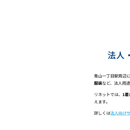
ニ
ン
グ
法人
青山一丁目駅周辺
服装
など、法人用
リネットでは、
1
えます。
詳しくは
法人向け