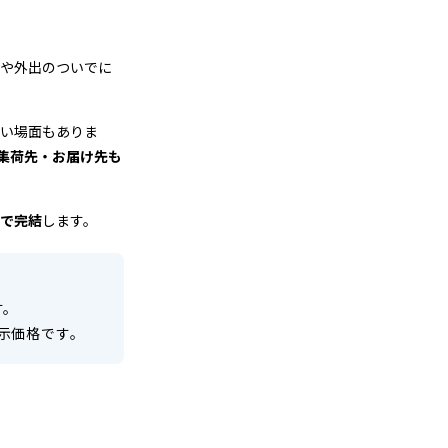
中や外出のついでに
しい場面もありま
、集荷先・お届け先も
で完結
します。
す。
示価格です。