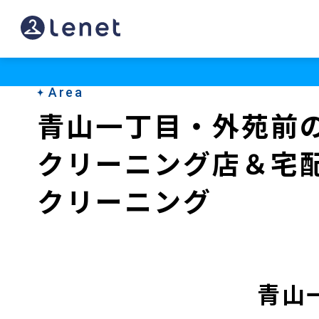
青
山
一
Area
丁
青山一丁目・外苑前
目・
クリーニング店＆宅
外
苑
クリーニング
前
の
ク
青山
リ