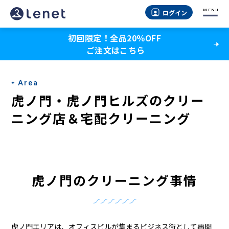
虎
MENU
ログイン
ノ
初回限定！全品20％OFF
門
ご注文はこちら
の
ク
Area
リ
虎ノ門・虎ノ門ヒルズのクリー
ー
ニング店＆宅配クリーニング
ニ
ン
グ
虎ノ門のクリーニング事情
店
＆
虎ノ門エリアは、オフィスビルが集まるビジネス街として再開