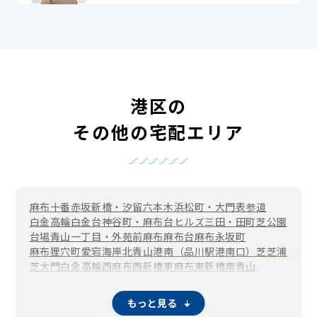
港区の
その他の宅配エリア
麻布十番
赤坂
新橋・汐留
六本木
浜松町・大門
表参道
白金高輪
白金台
神谷町・麻布台ヒルズ
三田・田町
芝公園
台場
青山一丁目・外苑前
麻布
麻布台
麻布永坂町
麻布狸穴町
愛宕
海岸
北青山
港南（品川駅港南口）
芝
芝浦
芝大門
白金
高輪
西麻布
西新橋
東麻布
東新橋
南青山
南麻布（広尾駅周辺）
元赤坂
元麻布
もっと見る