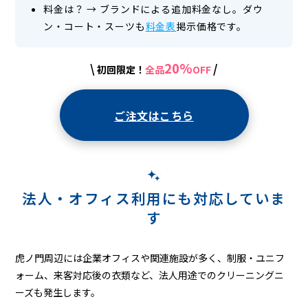
門
料金は？
→
ブランドによる追加料金なし。ダウ
ン・コート・スーツも
料金表
掲示価格です。
ヒ
ル
20%
\
/
初回限定！
全品
OFF
ズ
ご注文はこちら
法人・オフィス利用にも対応していま
す
虎ノ門周辺には企業オフィスや関連施設が多く、制服・ユニフ
ォーム、来客対応後の衣類など、法人用途でのクリーニングニ
ーズも発生します。