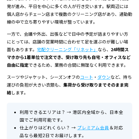
宅
発が進み、平日を中心に多くの人が行き交います。駅周辺には
配
個人店からチェーン店まで複数のクリーニング店があり、通勤動
ク
線の中で立ち寄りやすい環境が整っています。
リ
一方で、会議や外出、出張などで日中の予定が詰まりやすい方
にとっては、店舗の営業時間に合わせて足を運ぶのが難しい場
ー
面もあります。
宅配クリーニング「リネット」
なら、
24時間ス
ニ
マホから1着単位で注文でき、受け取り先も自宅・オフィスなど
ン
自由に指定
できるため、業務の合間に無理なく利用できます。
グ
スーツやジャケット、シーズンオフの
コート
・
ダウン
など、持ち
運びの負担が大きい衣類も、
集荷から受け取りまでそのまま完
虎
結
します。
ノ
門・
利用できるエリアは？
→
港区内全域から、日本全
国でご利用可能です。
虎
仕上がりはどれくらい？
→
プレミアム会員
＆対応
ノ
品なら最短2日でお届けします。