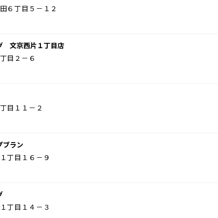
田６丁目５－１２
グ 文京西片１丁目店
丁目２－６
丁目１１－２
プブラン
１丁目１６－９
グ
１丁目１４－３