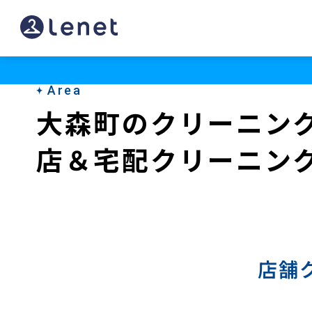
大
森
町
Area
の
大森町のクリーニン
宅
店＆宅配クリーニン
配
ク
リ
ー
ニ
店舗
ン