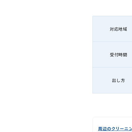
グ
-
Lenet〈リ
対応地域
ネ
ッ
受付時間
ト〉
出し方
周辺のクリーニ