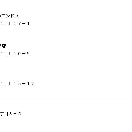
グエンドウ
１丁目１７－１
日店
１丁目１０－５
１丁目１５－１２
丁目３－５