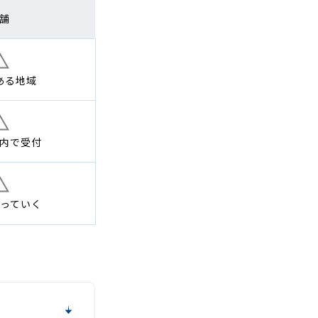
舗
ある地域
内で
受付
っていく