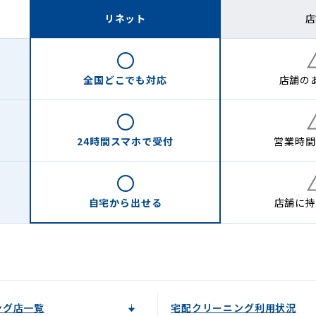
リネット
店
全国どこでも
対応
店舗の
24時間
スマホで受付
営業時間
自宅から
出せる
店舗に
持
ング店一覧
宅配クリーニング利用状況