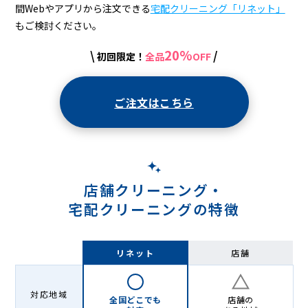
配
間Webやアプリから注文できる
宅配クリーニング「リネット」
ク
もご検討ください。
リ
20%
\
/
初回限定！
全品
OFF
ー
ニ
ご注文はこちら
ン
グ
店舗クリーニング・
宅配クリーニングの特徴
リネット
店舗
対応地域
全国どこでも
店舗の