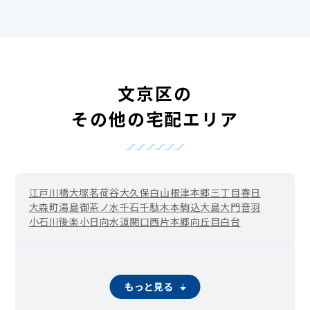
文京区の
その他の宅配エリア
江戸川橋
大塚
茗荷谷
大久保
白山
根津
本郷三丁目
春日
大森町
湯島
御茶ノ水
千石
千駄木
本駒込
大島
大門
音羽
小石川
後楽
小日向
水道
関口
西片
本郷
向丘
目白台
もっと見る