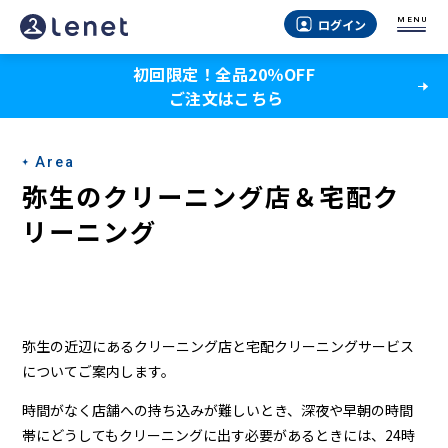
弥
MENU
ログイン
生
初回限定！全品20％OFF
の
ご注文はこちら
ク
リ
Area
ー
弥生のクリーニング店＆宅配ク
ニ
リーニング
ン
グ
店
弥生の近辺にあるクリーニング店と宅配クリーニングサービス
＆
についてご案内します。
宅
時間がなく店舗への持ち込みが難しいとき、深夜や早朝の時間
帯にどうしてもクリーニングに出す必要があるときには、24時