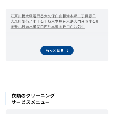
江戸川橋
大塚
茗荷谷
大久保
白山
根津
本郷三丁目
春日
大森町
御茶ノ水
千石
千駄木
本駒込
大島
大門
音羽
小石川
後楽
小日向
水道
関口
西片
本郷
向丘
目白台
弥生
もっと見る
衣類のクリーニング
サービスメニュー