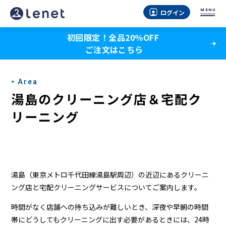
湯
MENU
ログイン
島
初回限定！全品20％OFF
の
ご注文はこちら
ク
リ
Area
ー
湯島のクリーニング店＆宅配ク
ニ
リーニング
ン
グ
店
湯島（東京メトロ千代田線湯島駅周辺）の近辺にあるクリーニ
＆
ング店と宅配クリーニングサービスについてご案内します。
宅
時間がなく店舗への持ち込みが難しいとき、深夜や早朝の時間
帯にどうしてもクリーニングに出す必要があるときには、24時