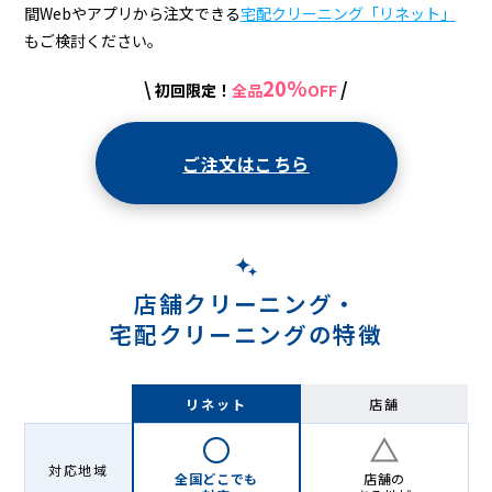
配
間Webやアプリから注文できる
宅配クリーニング「リネット」
ク
もご検討ください。
リ
20%
\
/
初回限定！
全品
OFF
ー
ニ
ご注文はこちら
ン
グ
店舗クリーニング・
宅配クリーニングの特徴
リネット
店舗
対応地域
全国どこでも
店舗の