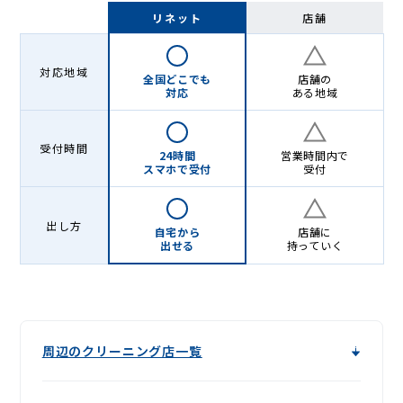
Lenet〈リ
リネット
店舗
ネ
ッ
対応地域
全国どこでも
店舗の
ト〉
対応
ある地域
受付時間
24時間
営業時間内で
スマホで受付
受付
出し方
自宅から
店舗に
出せる
持っていく
周辺のクリーニング店一覧