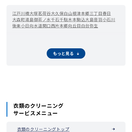
江戸川橋
大塚
茗荷谷
大久保
白山
根津
本郷三丁目
春日
大森町
湯島
御茶ノ水
千石
千駄木
本駒込
大島
音羽
小石川
後楽
小日向
水道
関口
西片
本郷
向丘
目白台
弥生
もっと見る
衣類のクリーニング
サービスメニュー
衣類のクリーニングトップ