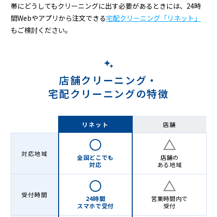
グ
帯にどうしてもクリーニングに出す必要があるときには、24時
-
間Webやアプリから注文できる
宅配クリーニング「リネット」
もご検討ください。
Lenet〈リ
ネ
ッ
店舗クリーニング・
ト〉
宅配クリーニングの特徴
リネット
店舗
対応地域
全国どこでも
店舗の
対応
ある地域
受付時間
24時間
営業時間内で
スマホで受付
受付