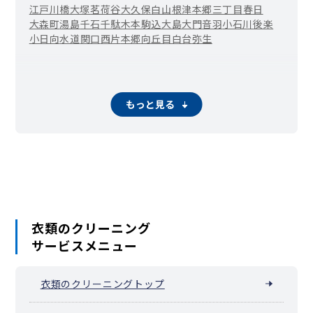
江戸川橋
大塚
茗荷谷
大久保
白山
根津
本郷三丁目
春日
大森町
湯島
千石
千駄木
本駒込
大島
大門
音羽
小石川
後楽
小日向
水道
関口
西片
本郷
向丘
目白台
弥生
もっと見る
衣類のクリーニング
サービスメニュー
衣類のクリーニングトップ