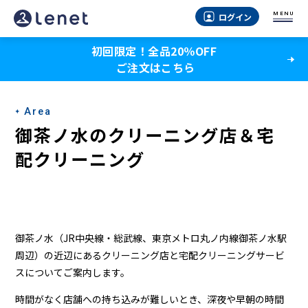
御
MENU
ログイン
茶
初回限定！全品20％OFF
ノ
ご注文はこちら
水
の
Area
宅
御茶ノ水のクリーニング店＆宅
配
配クリーニング
ク
リ
ー
御茶ノ水（JR中央線・総武線、東京メトロ丸ノ内線御茶ノ水駅
ニ
周辺）の近辺にあるクリーニング店と宅配クリーニングサービ
スについてご案内します。
ン
時間がなく店舗への持ち込みが難しいとき、深夜や早朝の時間